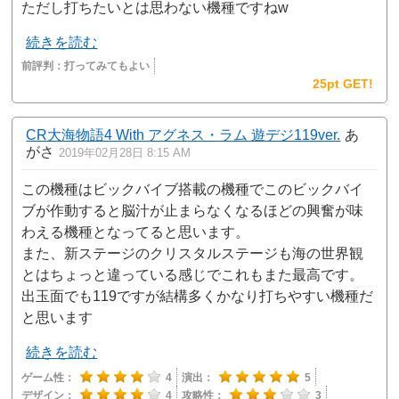
ただし打ちたいとは思わない機種ですねw
続きを読む
前評判：
打ってみてもよい
25pt GET!
CR大海物語4 With アグネス・ラム 遊デジ119ver.
あ
がさ
2019年02月28日 8:15 AM
この機種はビックバイブ搭載の機種でこのビックバイ
ブが作動すると脳汁が止まらなくなるほどの興奮が味
わえる機種となってると思います。
また、新ステージのクリスタルステージも海の世界観
とはちょっと違っている感じでこれもまた最高です。
出玉面でも119ですが結構多くかなり打ちやすい機種だ
と思います
続きを読む
ゲーム性：
4
演出：
5
デザイン：
4
攻略性：
3