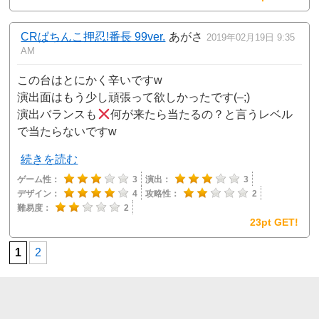
CRぱちんこ押忍!番長 99ver.
あがさ
2019年02月19日 9:35
AM
この台はとにかく辛いですw
演出面はもう少し頑張って欲しかったです(–;)
演出バランスも
何が来たら当たるの？と言うレベル
で当たらないですw
続きを読む
ゲーム性：
3
演出：
3
デザイン：
4
攻略性：
2
難易度：
2
23pt GET!
1
2