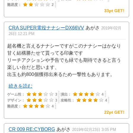
難易度：
2
33pt GET!
CRA SUPER電役ナナシーDX66VV
あがさ
2019年02月
26日 12:21 PM
超名機と言えるナナシーですがこのナナシーはかなり
甘く結構勝たせて貰ってる印象です
リーチアクションや予告でも緑でも期待できると言う
楽しい台だと思います、
出玉も約800個獲得出来るため一撃性もあります。
続きを読む
ゲーム性：
3
演出：
4
デザイン：
3
攻略性：
4
難易度：
4
22pt GET!
CR 009 RE:CYBORG
あがさ
2019年02月23日 3:05 PM