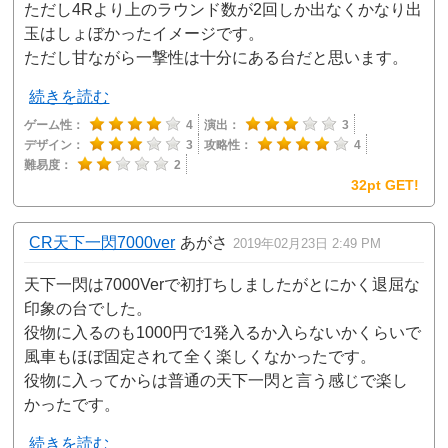
ただし4Rより上のラウンド数が2回しか出なくかなり出
玉はしょぼかったイメージです。
ただし甘ながら一撃性は十分にある台だと思います。
続きを読む
ゲーム性：
4
演出：
3
デザイン：
3
攻略性：
4
難易度：
2
32pt GET!
CR天下一閃7000ver
あがさ
2019年02月23日 2:49 PM
天下一閃は7000Verで初打ちしましたがとにかく退屈な
印象の台でした。
役物に入るのも1000円で1発入るか入らないかくらいで
風車もほぼ固定されて全く楽しくなかったです。
役物に入ってからは普通の天下一閃と言う感じで楽し
かったです。
続きを読む