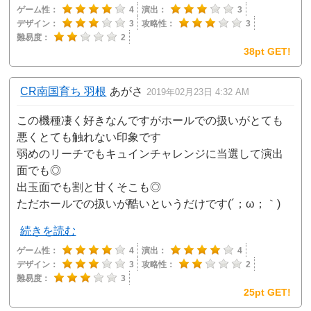
ゲーム性：
4
演出：
3
デザイン：
3
攻略性：
3
難易度：
2
38pt GET!
CR南国育ち 羽根
あがさ
2019年02月23日 4:32 AM
この機種凄く好きなんですがホールでの扱いがとても
悪くとても触れない印象です
弱めのリーチでもキュインチャレンジに当選して演出
面でも◎
出玉面でも割と甘くそこも◎
ただホールでの扱いが酷いというだけです(´；ω；｀)
続きを読む
ゲーム性：
4
演出：
4
デザイン：
3
攻略性：
2
難易度：
3
25pt GET!