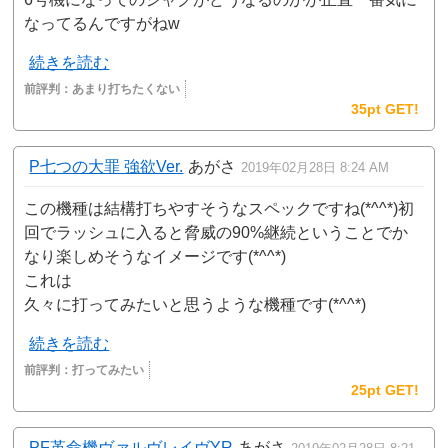
なってるんですがねw
続きを読む
前評判：
あまり打ちたくない
35pt GET!
P七つの大罪 強欲Ver.
あがさ
2019年02月28日 8:24 AM
この機種は結構打ちやすそうなスペックですね(*^^*)初
回でラッシュに入ると脅威の90%継続ということでか
なり楽しめそうなイメージです(*^^*)
これは
久々に打ってみたいと思うような機種です(*^^*)
続きを読む
前評判：
打ってみたい
25pt GET!
PF革命機ヴァルヴレイヴYR
あがさ