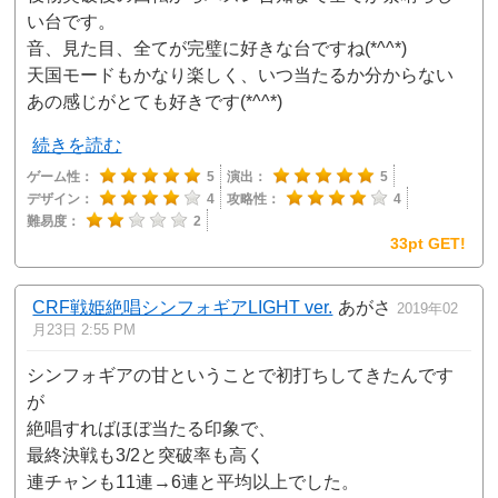
い台です。
音、見た目、全てが完璧に好きな台ですね(*^^*)
天国モードもかなり楽しく、いつ当たるか分からない
あの感じがとても好きです(*^^*)
続きを読む
ゲーム性：
5
演出：
5
デザイン：
4
攻略性：
4
難易度：
2
33pt GET!
CRF戦姫絶唱シンフォギアLIGHT ver.
あがさ
2019年02
月23日 2:55 PM
シンフォギアの甘ということで初打ちしてきたんです
が
絶唱すればほぼ当たる印象で、
最終決戦も3/2と突破率も高く
連チャンも11連→6連と平均以上でした。