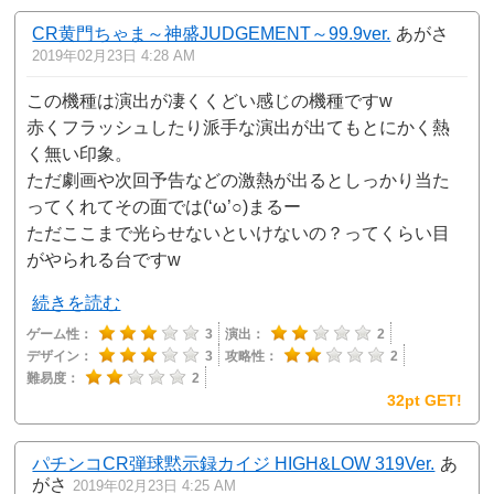
CR黄門ちゃま～神盛JUDGEMENT～99.9ver.
あがさ
2019年02月23日 4:28 AM
この機種は演出が凄くくどい感じの機種ですw
赤くフラッシュしたり派手な演出が出てもとにかく熱
く無い印象。
ただ劇画や次回予告などの激熱が出るとしっかり当た
ってくれてその面では(‘ω’○)まるー
ただここまで光らせないといけないの？ってくらい目
がやられる台ですw
続きを読む
ゲーム性：
3
演出：
2
デザイン：
3
攻略性：
2
難易度：
2
32pt GET!
パチンコCR弾球黙示録カイジ HIGH&LOW 319Ver.
あ
がさ
2019年02月23日 4:25 AM