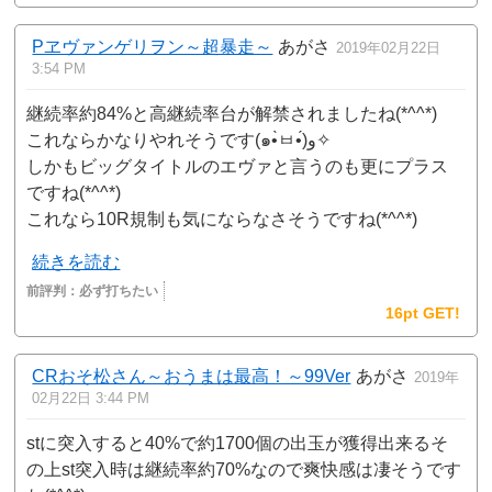
Pヱヴァンゲリヲン～超暴走～
あがさ
2019年02月22日
3:54 PM
継続率約84%と高継続率台が解禁されましたね(*^^*)
これならかなりやれそうです(๑•̀ㅂ•́)و✧
しかもビッグタイトルのエヴァと言うのも更にプラス
ですね(*^^*)
これなら10R規制も気にならなさそうですね(*^^*)
続きを読む
前評判：
必ず打ちたい
16pt GET!
CRおそ松さん～おうまは最高！～99Ver
あがさ
2019年
02月22日 3:44 PM
stに突入すると40%で約1700個の出玉が獲得出来るそ
の上st突入時は継続率約70%なので爽快感は凄そうです