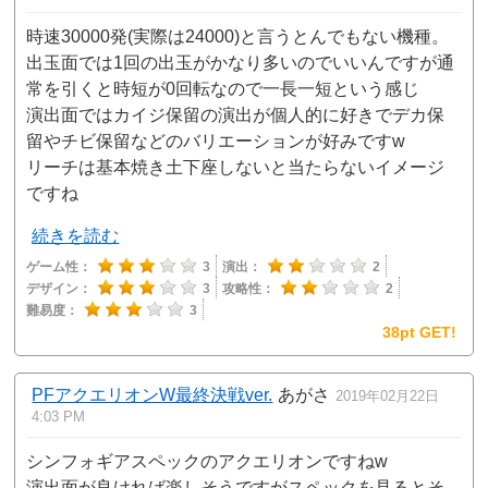
時速30000発(実際は24000)と言うとんでもない機種。
出玉面では1回の出玉がかなり多いのでいいんですが通
常を引くと時短が0回転なので一長一短という感じ
演出面ではカイジ保留の演出が個人的に好きでデカ保
留やチビ保留などのバリエーションが好みですw
リーチは基本焼き土下座しないと当たらないイメージ
ですね
続きを読む
ゲーム性：
3
演出：
2
デザイン：
3
攻略性：
2
難易度：
3
38pt GET!
PFアクエリオンW最終決戦ver.
あがさ
2019年02月22日
4:03 PM
シンフォギアスペックのアクエリオンですねw
演出面が良ければ楽しそうですがスペックを見るとそ