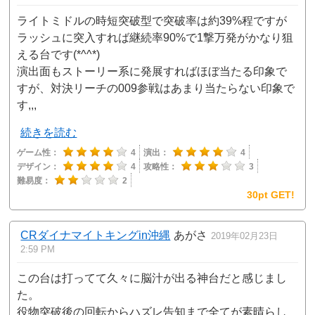
ライトミドルの時短突破型で突破率は約39%程ですが
ラッシュに突入すれば継続率90%で1撃万発がかなり狙
える台です(*^^*)
演出面もストーリー系に発展すればほぼ当たる印象で
すが、対決リーチの009参戦はあまり当たらない印象で
す,,,
続きを読む
ゲーム性：
4
演出：
4
デザイン：
4
攻略性：
3
難易度：
2
30pt GET!
CRダイナマイトキングin沖縄
あがさ
2019年02月23日
2:59 PM
この台は打ってて久々に脳汁が出る神台だと感じまし
た。
役物突破後の回転からハズレ告知まで全てが素晴らし