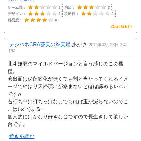
ゲーム性：
2
演出：
3
デザイン：
3
攻略性：
2
難易度：
4
25pt GET!
デジハネCRA蒼天の拳天帰
あがさ
2019年02月23日 2:41
PM
北斗無双のマイルドバージョンと言う感じのこの機
種。
演出面は保留変化が無くても割と当たってくれるイメ
ージでやはり天帰演出が絡まないとほぼ諦めるレベル
ですw
右打ち中は打ちっぱなしでもほぼ玉が減らないのでこ
こは(‘ω’○)まるー
個人的にはかなり好きな台ですので長生きして欲しい
台です。
続きを読む