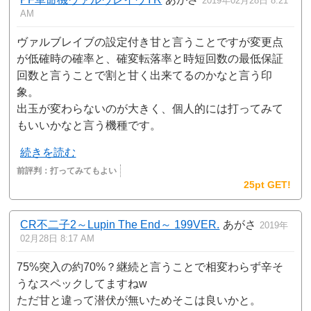
2019年02月28日 8:21
AM
ヴァルブレイブの設定付き甘と言うことですが変更点
が低確時の確率と、確変転落率と時短回数の最低保証
回数と言うことで割と甘く出来てるのかなと言う印
象。
出玉が変わらないのが大きく、個人的には打ってみて
もいいかなと言う機種です。
続きを読む
前評判：
打ってみてもよい
25pt GET!
CR不二子2～Lupin The End～ 199VER.
あがさ
2019年
02月28日 8:17 AM
75%突入の約70%？継続と言うことで相変わらず辛そ
うなスペックしてますねw
ただ甘と違って潜伏が無いためそこは良いかと。