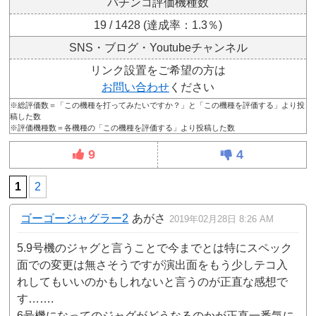
パチンコ評価機種数
19 / 1428 (達成率：1.3％)
SNS・ブログ・Youtubeチャンネル
リンク設置をご希望の方は
お問い合わせ
ください
※総評価数＝「この機種を打ってみたいですか？」と「この機種を評価する」より投
稿した数
※評価機種数＝各機種の「この機種を評価する」より投稿した数
9
4
1
2
ゴーゴージャグラー2
あがさ
2019年02月28日 8:26 AM
5.9号機のジャグと言うことで今までとは特にスペック
面での変更は無さそうですが演出面をもう少しテコ入
れしてもいいのかもしれないと言うのが正直な感想で
す…….
6号機になってのジャグがどうなるのかが正直一番気に