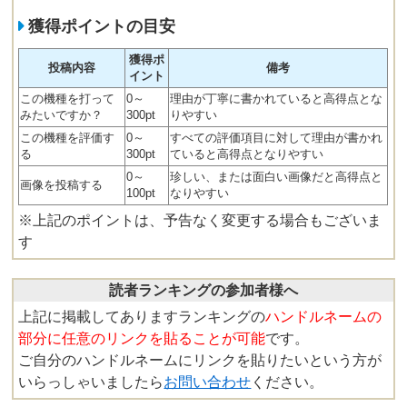
獲得ポイントの目安
獲得ポ
投稿内容
備考
イント
この機種を打って
0～
理由が丁寧に書かれていると高得点とな
みたいですか？
300pt
りやすい
この機種を評価す
0～
すべての評価項目に対して理由が書かれ
る
300pt
ていると高得点となりやすい
0～
珍しい、または面白い画像だと高得点と
画像を投稿する
100pt
なりやすい
※上記のポイントは、予告なく変更する場合もございま
す
読者ランキングの参加者様へ
上記に掲載してありますランキングの
ハンドルネームの
部分に任意のリンクを貼ることが可能
です。
ご自分のハンドルネームにリンクを貼りたいという方が
いらっしゃいましたら
お問い合わせ
ください。