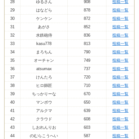
28
ゆるさん
908
投稿一覧
29
はなどら
878
投稿一覧
30
ケンケン
872
投稿一覧
31
あがさ
852
投稿一覧
32
水鉄砲侍
836
投稿一覧
33
kasu778
813
投稿一覧
34
まろちん
790
投稿一覧
35
オーチャン
749
投稿一覧
36
atsumax
737
投稿一覧
37
けんたろ
720
投稿一覧
38
ヒロ師匠
710
投稿一覧
39
ちっかりーな
670
投稿一覧
40
マンボウ
650
投稿一覧
41
アルクマ
639
投稿一覧
42
クラウド
608
投稿一覧
43
しおれんりお
603
投稿一覧
44
のむらこうへい
587
投稿一覧