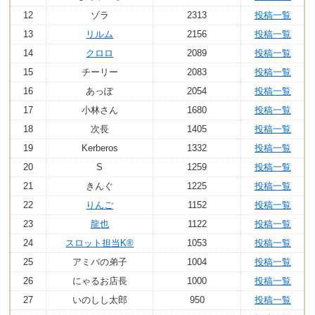
12
ゾラ
2313
投稿一覧
13
リルム
2156
投稿一覧
14
クロロ
2089
投稿一覧
15
チーリー
2083
投稿一覧
16
あっぽ
2054
投稿一覧
17
小林さん
1680
投稿一覧
18
次長
1405
投稿一覧
19
Kerberos
1332
投稿一覧
20
S
1259
投稿一覧
21
きんぐ
1225
投稿一覧
22
りんご
1152
投稿一覧
23
龍也
1122
投稿一覧
24
スロット担当K®
1053
投稿一覧
25
アミバの弟子
1004
投稿一覧
26
にゃるお店長
1000
投稿一覧
27
いのしし太郎
950
投稿一覧