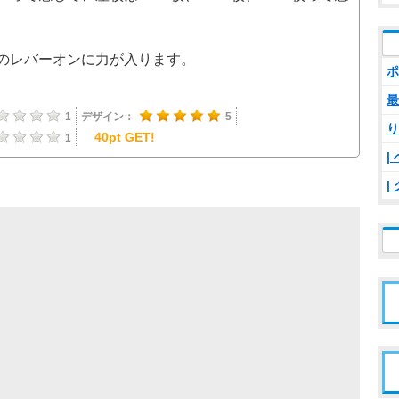
のレバーオンに力が入ります。
ポ
最
1
デザイン：
5
り
40pt GET!
1
|
|