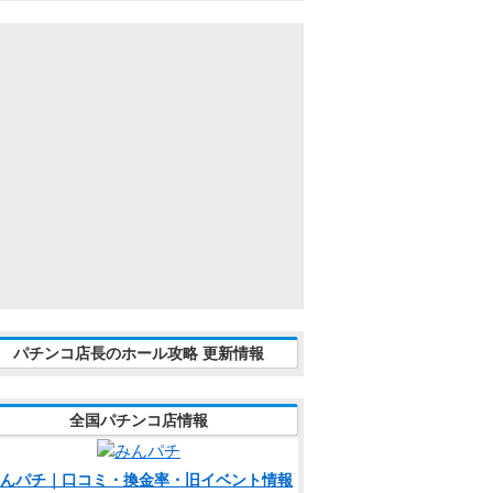
パチンコ店長のホール攻略 更新情報
全国パチンコ店情報
んパチ｜口コミ・換金率・旧イベント情報