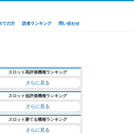
めての方
読者ランキング
問い合わせ
スロット高評価機種ランキング
さらに見る
スロット低評価機種ランキング
さらに見る
スロット勝てる機種ランキング
さらに見る