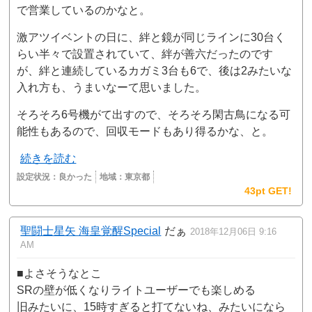
で営業しているのかなと。
激アツイベントの日に、絆と鏡が同じラインに30台く
らい半々で設置されていて、絆が善六だったのです
が、絆と連続しているカガミ3台も6で、後は2みたいな
入れ方も、うまいなーて思いました。
そろそろ6号機がて出すので、そろそろ閑古鳥になる可
能性もあるので、回収モードもあり得るかな、と。
続きを読む
設定状況：
良かった
地域：
東京都
43pt GET!
聖闘士星矢 海皇覚醒Special
だぁ
2018年12月06日 9:16
AM
■よさそうなとこ
SRの壁が低くなりライトユーザーでも楽しめる
旧みたいに、15時すぎると打てないね、みたいになら