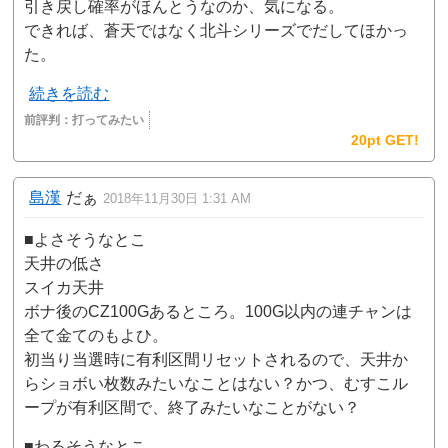
引き戻し確率がほんとうなのか、気になる。
できれば、蒼天ではなく北斗シリーズでだしてほかっ
た。
続きを読む
前評判：
打ってみたい
20pt GET!
島漢
だぁ
2018年11月30日 1:31 AM
■よさそうなとこ
天井の低さ
スイカ天井
ボナ後のCZ100Gあるところ。100G以内の連チャンは
全て金てのもよひ。
初当り当選時に有利区間リセットされるので、天井か
らショボい枚数みたいなことはない？かつ、むすこル
ープが有利区間で、終了みたいなことがない？
■わるそうなとこ