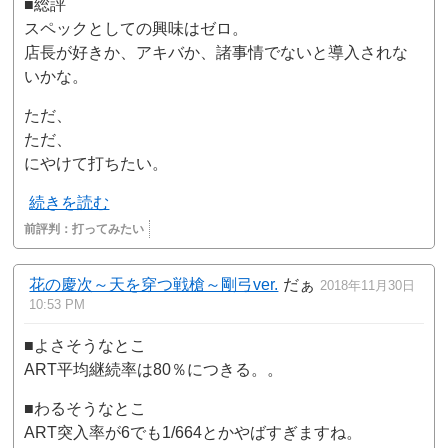
■総評
スペックとしての興味はゼロ。
店長が好きか、アキバか、諸事情でないと導入されな
いかな。
ただ、
ただ、
にやけて打ちたい。
続きを読む
前評判：
打ってみたい
花の慶次～天を穿つ戦槍～剛弓ver.
だぁ
2018年11月30日
10:53 PM
■よさそうなとこ
ART平均継続率は80％につきる。。
■わるそうなとこ
ART突入率が6でも1/664とかやばすぎますね。