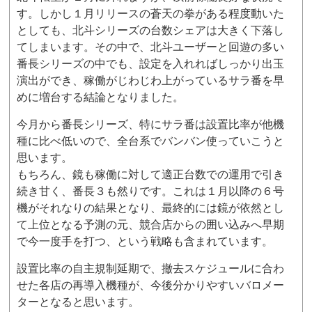
す。しかし１月リリースの蒼天の拳がある程度動いた
としても、北斗シリーズの台数シェアは大きく下落し
てしまいます。その中で、北斗ユーザーと回遊の多い
番長シリーズの中でも、設定を入れればしっかり出玉
演出ができ、稼働がじわじわ上がっているサラ番を早
めに増台する結論となりました。
今月から番長シリーズ、特にサラ番は設置比率が他機
種に比べ低いので、全台系でバンバン使っていこうと
思います。
もちろん、鏡も稼働に対して適正台数での運用で引き
続き甘く、番長３も然りです。これは１月以降の６号
機がそれなりの結果となり、最終的には鏡が依然とし
て上位となる予測の元、競合店からの囲い込みへ早期
で今一度手を打つ、という戦略も含まれています。
設置比率の自主規制延期で、撤去スケジュールに合わ
せた各店の再導入機種が、今後分かりやすいバロメー
ターとなると思います。