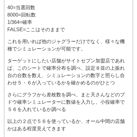
40=当選回数
8000=回転数
1/364=確率
FALSE=ここはそのままで
これを用いれば他のジャグラーだけでなく、様々な機
種でシミュレーションが可能です。
ターゲットにしたい店舗がサイトセブン加盟店であれ
ば、このシートで確率分布を調べ、設定８並の上振れ
台の台数を数え、シミュレーションの数字と照らし合
わせ５・６が入っているかを確かめるのがひとつ
さらにグラフから差枚数を調べ、まと天さんなどのブ
ドウ確率シミュレーターに数値を入力し、小役確率で
５６を入れているか調べる
以上の２点で５６を使っているか、オール中間の店舗
かはある程度見えてきます