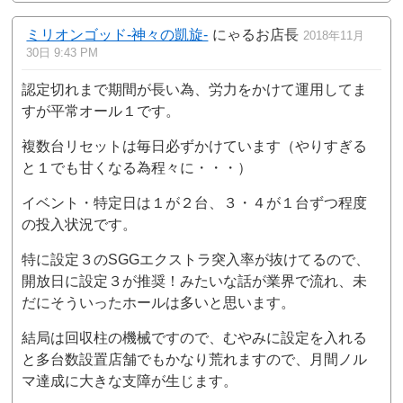
ミリオンゴッド‐神々の凱旋‐
にゃるお店長
2018年11月
30日 9:43 PM
認定切れまで期間が長い為、労力をかけて運用してま
すが平常オール１です。
複数台リセットは毎日必ずかけています（やりすぎる
と１でも甘くなる為程々に・・・）
イベント・特定日は１が２台、３・４が１台ずつ程度
の投入状況です。
特に設定３のSGGエクストラ突入率が抜けてるので、
開放日に設定３が推奨！みたいな話が業界で流れ、未
だにそういったホールは多いと思います。
結局は回収柱の機械ですので、むやみに設定を入れる
と多台数設置店舗でもかなり荒れますので、月間ノル
マ達成に大きな支障が生じます。