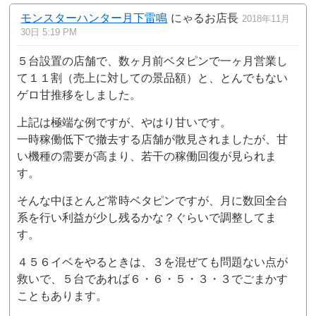
モンスターハンター月下雷鳴
にゃるお店長
2018年11月
30日 5:19 PM
５台設置の店舗で、数ヶ月前ベタピンで一ヶ月営業し
て１１割（売上に対しての景品額）と、とんでもない
ゲロ甘推移をしました。
上記は極端な例ですが、やはり甘いです。
一時稼働低下で撤去する店舗が散見されましたが、甘
い機種の需要が高まり、若干の稼働回復が見られま
す。
そんな中ほとんど常時ベタピンですが、月に数回全台
系を行い利益が少し残るかな？ぐらいで調整してま
す。
４５６イベをやるときは、３を混ぜても問題ない点が
救いで、５台であれば６・６・５・３・３でごまかす
こともあります。