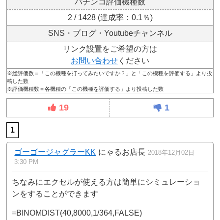
パチンコ評価機種数
2 / 1428 (達成率：0.1％)
SNS・ブログ・Youtubeチャンネル
リンク設置をご希望の方は
お問い合わせ
ください
※総評価数＝「この機種を打ってみたいですか？」と「この機種を評価する」より投
稿した数
※評価機種数＝各機種の「この機種を評価する」より投稿した数
19
1
1
ゴーゴージャグラーKK
にゃるお店長
2018年12月02日
3:30 PM
ちなみにエクセルが使える方は簡単にシミュレーショ
ンをすることができます
=BINOMDIST(40,8000,1/364,FALSE)