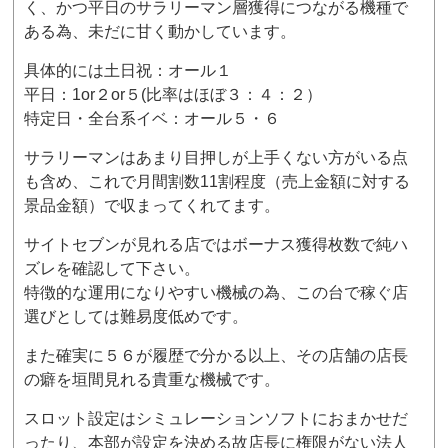
く、かつ平日のサラリーマン層獲得につながる機種で
ある為、未だに甘く動かしています。
具体的には土日祝：オール１
平日：1or２or５(比率はほぼ３：４：２）
特定日・全台系イベ：オール５・６
サラリーマンはあまり目押しが上手くない方がいる点
も含め、これで月間割数11割程度（売上金額に対する
景品金額）で収まってくれてます。
サイトセブンが見れる店ではボーナス獲得枚数で純ハ
ズレを確認して下さい。
特徴的な運用になりやすい機械の為、この台で稼ぐ店
選びとしては難易度低めです。
また確実に５６が履歴で分かる以上、その店舗の店長
の癖を垣間見れる貴重な機械です。
スロット設定はシミュレーションソフトにおまかせだ
ったり、本部が設定を決める故店長に権限がない法人