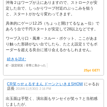
沖海２はワープが上にありますので、ストロークが安
定した台で、しっかりワープ付近のぶっこみを狙う
と、スタートがかなり変わってきます。
具体的にゲージ12.25（ちょっと開けてるなぁ～位）で
あろう台で千円スタートが安定して28以上などです。
ワープ入り口・風車・スルー・ポケット、ここがあま
り触った形跡がない台でしたら、たとえ設定１でもボ
ーダーを超える良台に巡り会えるかもしれません。
続きを読む
釘・設定状況：
非常に良かった
25pt GET!
CR笑ゥせぇるすまん ドーンといきまSHOW
にゃるお
店長
2018年11月30日 2:16 PM
出玉面は手堅く、演出面もサンセイが笑ゥ？と当初感
じましたが、