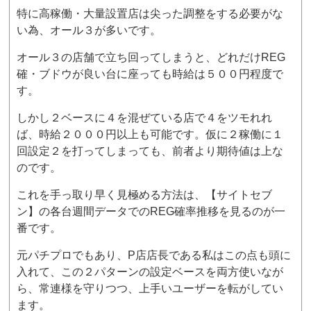
特に高稼働・大量設置店は尖った調整をする必要がな
い為、オール３が多いです。
オール３の店舗で立ち回ってしまうと、どれだけREG
確・ブドウが良い台に座っても時給は５００円程度で
す。
しかし２ベースに４を混ぜている店で４をツモれれ
ば、時給２０００円以上も可能です。仮に２稼働に１
回設定２を打ってしまっても、前者より期待値は上な
のです。
これを手っ取り早く見極める方法は、【サイトセブ
ン】の各台週間データでのREG確率推移を見るのが一
番です。
元パチプロでもあり、P店店長である私はこの点も頭に
入れて、この２パターンの設定ベースを両方使いなが
ら、常連様を守りつつ、上手いユーザーを転がしてい
ます。