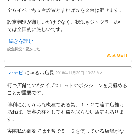
全６イベでも５台設置とすれば５を２台は混ぜます。
設定判別が難しいだけでなく、状況もジャグラーの中
では全国的に厳しいです。
続きを読む
設定状況：
悪かった
35pt GET!
ハナビ
にゃるお店長
2018年11月30日 10:33 AM
打つ店舗でのAタイプスロットのポジションを見極める
ことが重要です。
薄利になりがちな機種である為、１・２で流す店舗も
あれば、集客の柱として利益を取らない店舗もありま
す。
実際私の商圏では平常で５・６を使っている店舗がな