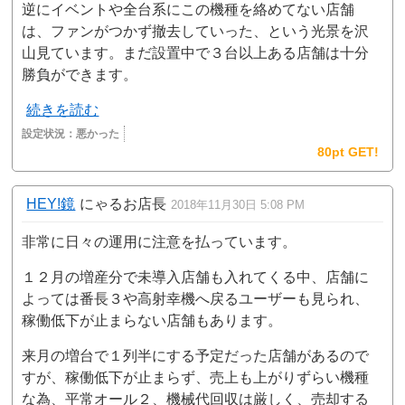
逆にイベントや全台系にこの機種を絡めてない店舗
は、ファンがつかず撤去していった、という光景を沢
山見ています。まだ設置中で３台以上ある店舗は十分
勝負ができます。
続きを読む
設定状況：
悪かった
80pt GET!
HEY!鏡
にゃるお店長
2018年11月30日 5:08 PM
非常に日々の運用に注意を払っています。
１２月の増産分で未導入店舗も入れてくる中、店舗に
よっては番長３や高射幸機へ戻るユーザーも見られ、
稼働低下が止まらない店舗もあります。
来月の増台で１列半にする予定だった店舗があるので
すが、稼働低下が止まらず、売上も上がりずらい機種
な為、平常オール２、機械代回収は厳しく、売却する