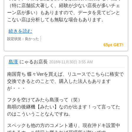
（特に店舗拡大著しく、経験が少ない店長が多いチェ
ーン店が多い）もありますので、データを見てピンと
こない店は分析しても無駄な場合もあります。
続きを読む
設定状況：
良かった
65pt GET!
島漢
にゃるお店長
2018年11月30日 3:55 AM
南国育ち 蝶々Verを買えば、リユースでこちらに格安で
交換できるとのことで、購入した法人もあります
が・・・
フタを空けてみたら島漢って（笑）
島唄の後継機【みたい】なのが出ます！って言ってた
のはこういうことなんですね。
スペックも他の方のコメント通り、現在沖ドキ設置中