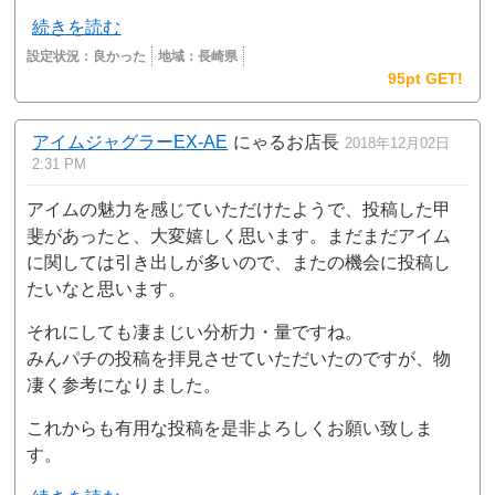
続きを読む
設定状況：
良かった
地域：
長崎県
95pt GET!
アイムジャグラーEX‐AE
にゃるお店長
2018年12月02日
2:31 PM
アイムの魅力を感じていただけたようで、投稿した甲
斐があったと、大変嬉しく思います。まだまだアイム
に関しては引き出しが多いので、またの機会に投稿し
たいなと思います。
それにしても凄まじい分析力・量ですね。
みんパチの投稿を拝見させていただいたのですが、物
凄く参考になりました。
これからも有用な投稿を是非よろしくお願い致しま
す。