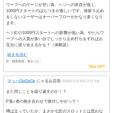
ワープへのゲージが甘い為、ヘソへの依存が低く、
1000円スタートのばらつきが激しいです。保留３止め
をしないユーザーはオーバーフローがかなり多くなり
ます。
ヘソ釘の1000円スタートへの影響が低い為、やたらワ
ープへの入賞が多い台でしっかり止め打ちをすればお
宝台に巡り会えるかも？（体験談）
続きを読む
釘・設定状況：
良かった
35pt GET!
マッハGoGoGo
にゃるお店長
2018年11月30日 2:57 AM
また同じことを繰り返すのか！？
P鬼○者の抱き合わせで後付しやがって！
噂は立っていたが、まさか七匠のスロットとは思わな