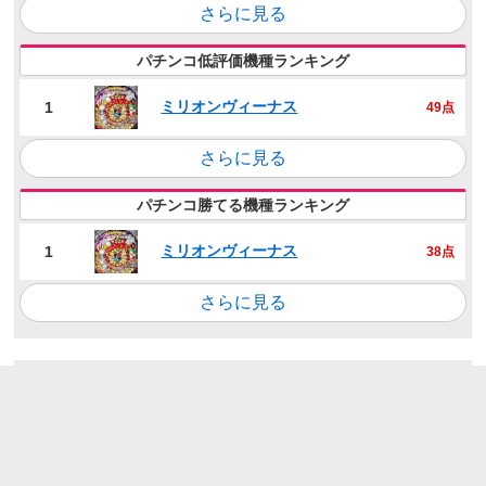
さらに見る
パチンコ低評価機種ランキング
ミリオンヴィーナス
1
49点
さらに見る
パチンコ勝てる機種ランキング
ミリオンヴィーナス
1
38点
さらに見る