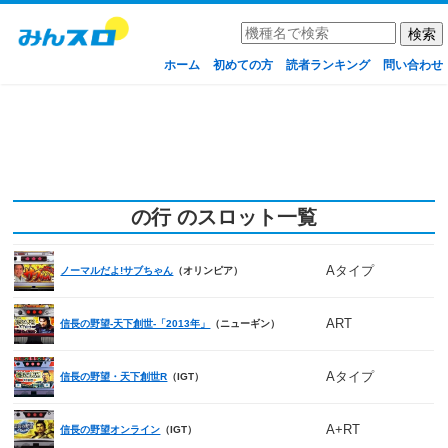
ホーム
初めての方
読者ランキング
問い合わせ
の行 のスロット一覧
Aタイプ
ノーマルだよ!サブちゃん
（オリンピア）
ART
信長の野望‐天下創世‐「2013年」
（ニューギン）
Aタイプ
信長の野望・天下創世R
（IGT）
A+RT
信長の野望オンライン
（IGT）