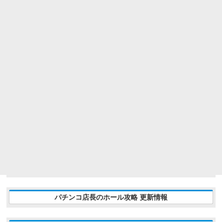
パチンコ店長のホール攻略 更新情報