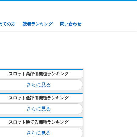
めての方
読者ランキング
問い合わせ
スロット高評価機種ランキング
さらに見る
スロット低評価機種ランキング
さらに見る
スロット勝てる機種ランキング
さらに見る