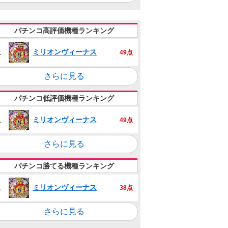
パチンコ高評価機種ランキング
ミリオンヴィーナス
1
49点
さらに見る
パチンコ低評価機種ランキング
ミリオンヴィーナス
1
49点
さらに見る
パチンコ勝てる機種ランキング
ミリオンヴィーナス
1
38点
さらに見る