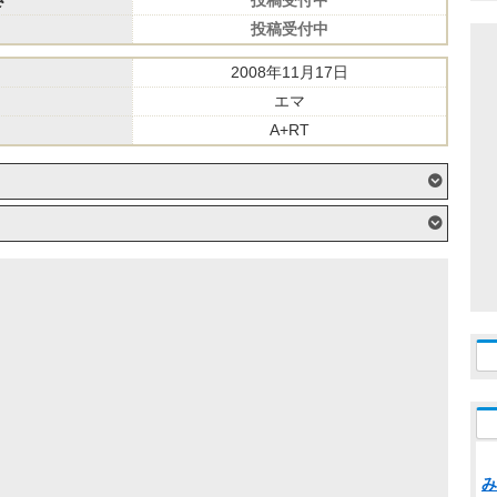
さ
投稿受付中
投稿受付中
2008年11月17日
エマ
A+RT
み