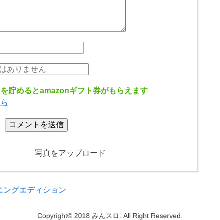
を貯めるとamazonギフト券がもらえます
ちら
写真をアップロード
ニングエディション
Copyright© 2018 みんスロ. All Right Reserved.