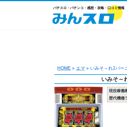
パチスロ・パチンコ・感想・攻略・口コミ情報
HOME
»
エマ
»
いみそ～れ2バー
いみそ～
現役稼働
歴代機種