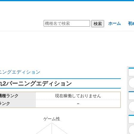
ホーム
初
ニングエディション
れ2バーニングエディション
機種ランク
現在稼働しておりません
ランク
－