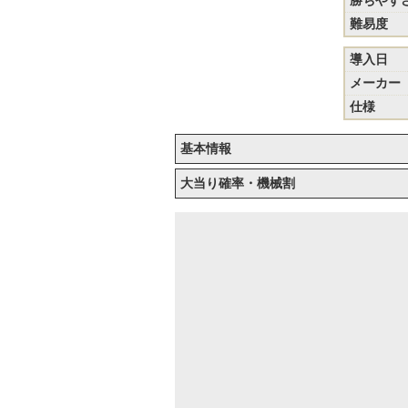
勝ちやす
難易度
導入日
メーカー
仕様
基本情報
大当り確率・機械割