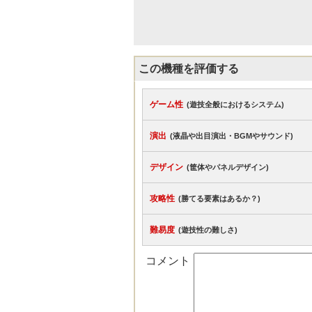
この機種を評価する
ゲーム性
(遊技全般におけるシステム)
演出
(液晶や出目演出・BGMやサウンド)
デザイン
(筐体やパネルデザイン)
攻略性
(勝てる要素はあるか？)
難易度
(遊技性の難しさ)
コメント