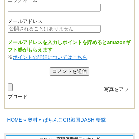
ニックネーム
*
メールアドレス
メールアドレスを入力しポイントを貯めるとamazonギ
フト券がもらえます
※
ポイントの詳細についてはこちら
写真をアッ
プロード
HOME
»
奥村
»
ぱちんこCR戦国DASH 斬撃