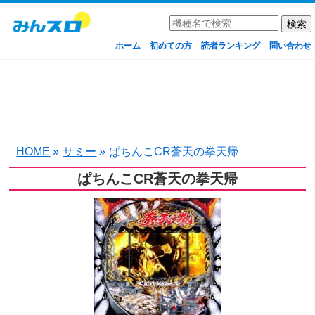
ホーム
初めての方
読者ランキング
問い合わせ
HOME
»
サミー
»
ぱちんこCR蒼天の拳天帰
ぱちんこCR蒼天の拳天帰