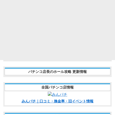
パチンコ店長のホール攻略 更新情報
全国パチンコ店情報
みんパチ｜口コミ・換金率・旧イベント情報