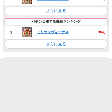
さらに見る
パチンコ勝てる機種ランキング
ミリオンヴィーナス
1
38点
さらに見る