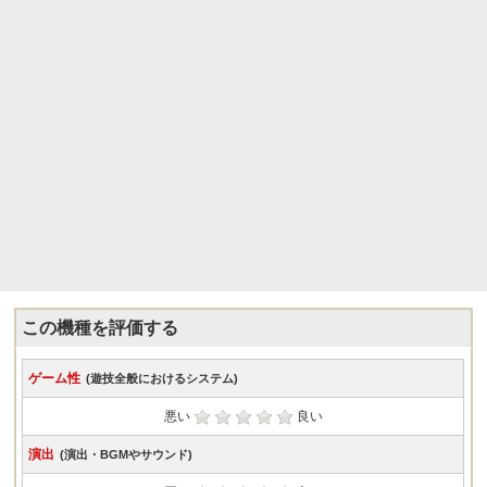
この機種を評価する
ゲーム性
(遊技全般におけるシステム)
悪い
良い
演出
(演出・BGMやサウンド)