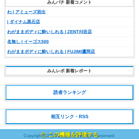
みんパチ 新着コメント
わ | アミューズ岩出
| ダイナム黒石店
わがままボディに酔いしれる | ZENT刈谷店
名無し | イーゴス500
わがままボディに酔いしれる | FUJIMI鷹岡店
みんレポ 新着レポート
読者ランキング
相互リンク・RSS
この機種を評価する
Copyright© 2018 みんスロ. All Right Reserved.