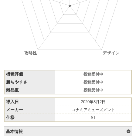
機種評価
投稿受付中
勝ちやすさ
投稿受付中
難易度
投稿受付中
導入日
2020年3月2日
メーカー
コナミアミューズメント
仕様
ST
基本情報