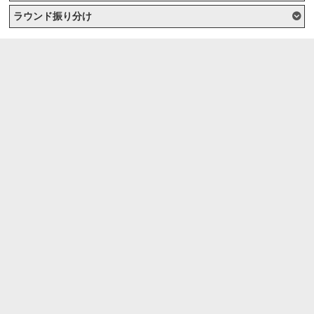
ラウンド振り分け