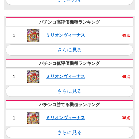
パチンコ高評価機種ランキング
ミリオンヴィーナス
1
49点
さらに見る
パチンコ低評価機種ランキング
ミリオンヴィーナス
1
49点
さらに見る
パチンコ勝てる機種ランキング
ミリオンヴィーナス
1
38点
さらに見る