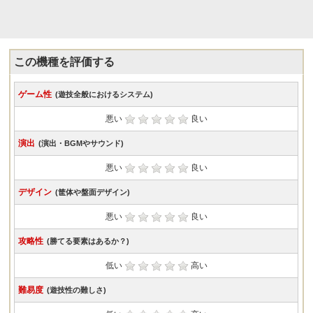
この機種を評価する
ゲーム性
(遊技全般におけるシステム)
悪い
良い
演出
(演出・BGMやサウンド)
悪い
良い
デザイン
(筐体や盤面デザイン)
悪い
良い
攻略性
(勝てる要素はあるか？)
低い
高い
難易度
(遊技性の難しさ)