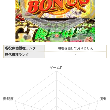
現役稼働機種ランク
現在稼働しておりません
歴代機種ランク
－