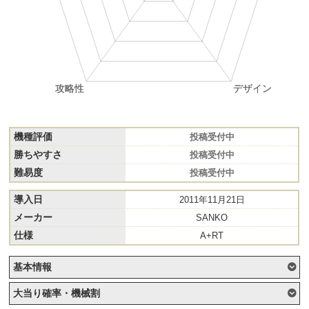
機種評価
投稿受付中
勝ちやすさ
投稿受付中
難易度
投稿受付中
導入日
2011年11月21日
メーカー
SANKO
仕様
A+RT
基本情報
大当り確率・機械割