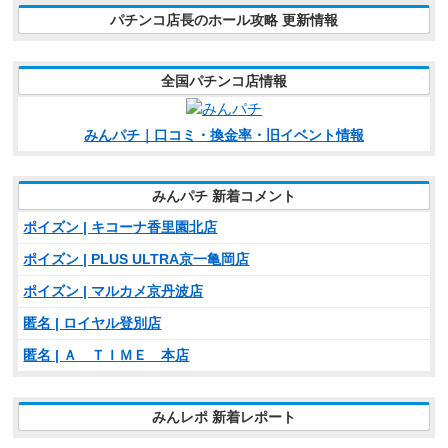
パチンコ店長のホール攻略 更新情報
全国パチンコ店情報
みんパチ｜口コミ・換金率・旧イベント情報
みんパチ 新着コメント
ポイズン | キコーナ香里園北店
ポイズン | PLUS ULTRA京一亀岡店
ポイズン | マルカメ京丹波店
匿名 | ロイヤル登別店
匿名 | Ａ ＴＩＭＥ 本店
みんレポ 新着レポート