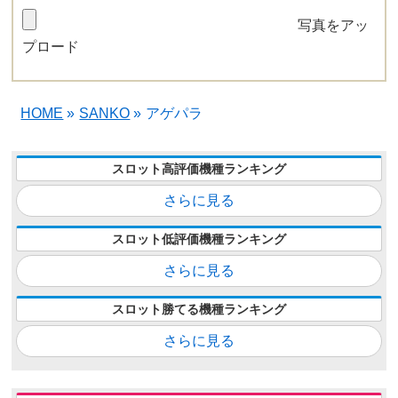
写真をアッ
プロード
HOME
»
SANKO
»
アゲパラ
スロット高評価機種ランキング
さらに見る
スロット低評価機種ランキング
さらに見る
スロット勝てる機種ランキング
さらに見る