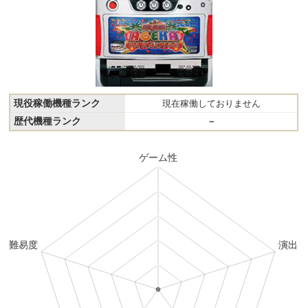
現役稼働機種ランク
現在稼働しておりません
歴代機種ランク
－