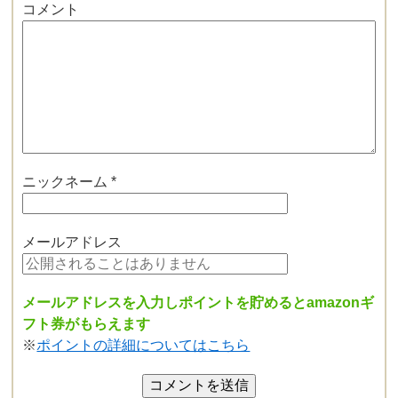
コメント
ニックネーム
*
メールアドレス
メールアドレスを入力しポイントを貯めるとamazonギ
フト券がもらえます
※
ポイントの詳細についてはこちら