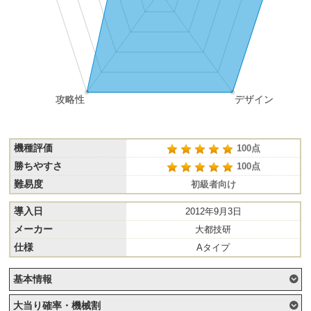
機種評価
100点
勝ちやすさ
100点
難易度
初級者向け
導入日
2012年9月3日
メーカー
大都技研
仕様
Aタイプ
基本情報
大当り確率・機械割