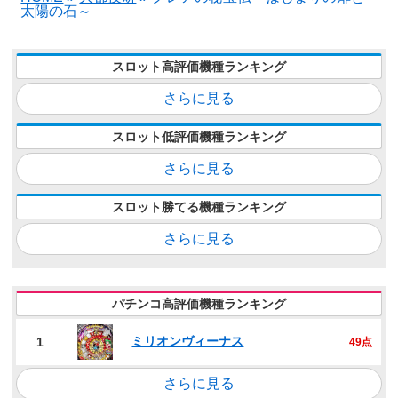
太陽の石～
スロット高評価機種ランキング
さらに見る
スロット低評価機種ランキング
さらに見る
スロット勝てる機種ランキング
さらに見る
パチンコ高評価機種ランキング
ミリオンヴィーナス
1
49点
さらに見る