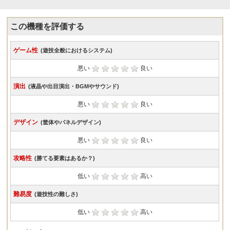
この機種を評価する
ゲーム性
(遊技全般におけるシステム)
悪い
良い
演出
(液晶や出目演出・BGMやサウンド)
悪い
良い
デザイン
(筐体やパネルデザイン)
悪い
良い
攻略性
(勝てる要素はあるか？)
低い
高い
難易度
(遊技性の難しさ)
低い
高い