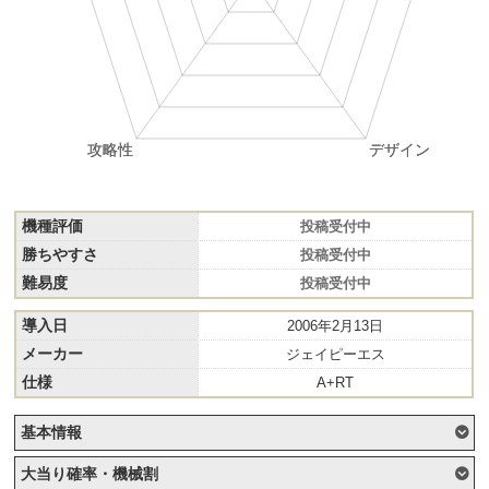
機種評価
投稿受付中
勝ちやすさ
投稿受付中
難易度
投稿受付中
導入日
2006年2月13日
メーカー
ジェイピーエス
仕様
A+RT
基本情報
大当り確率・機械割