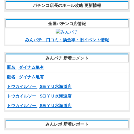
パチンコ店長のホール攻略 更新情報
全国パチンコ店情報
みんパチ｜口コミ・換金率・旧イベント情報
みんパチ 新着コメント
匿名 | ダイナム亀有
匿名 | ダイナム亀有
トウカイルソー | SEiＹＵ水海道店
トウカイルソー | SEiＹＵ水海道店
トウカイルソー | SEiＹＵ水海道店
みんレポ 新着レポート