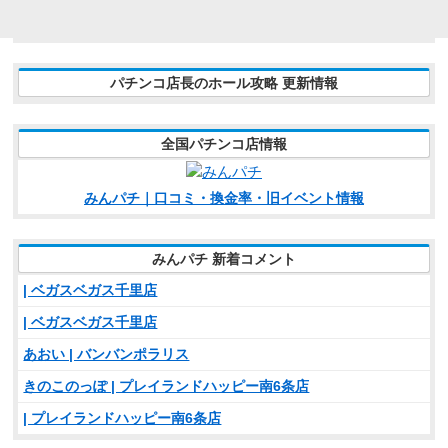
パチンコ店長のホール攻略 更新情報
全国パチンコ店情報
みんパチ｜口コミ・換金率・旧イベント情報
みんパチ 新着コメント
| ベガスベガス千里店
| ベガスベガス千里店
あおい | バンバンポラリス
きのこのっぽ | プレイランドハッピー南6条店
| プレイランドハッピー南6条店