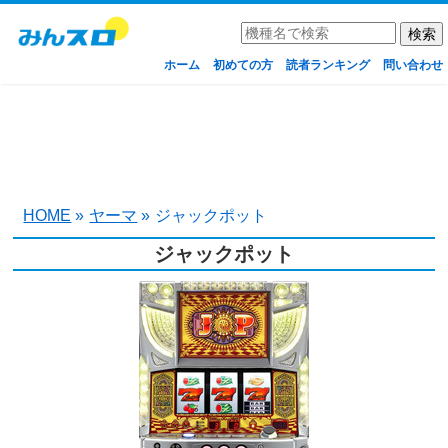
ホーム
初めての方
読者ランキング
問い合わせ
HOME
»
ヤーマ
»
ジャックポット
ジャックポット