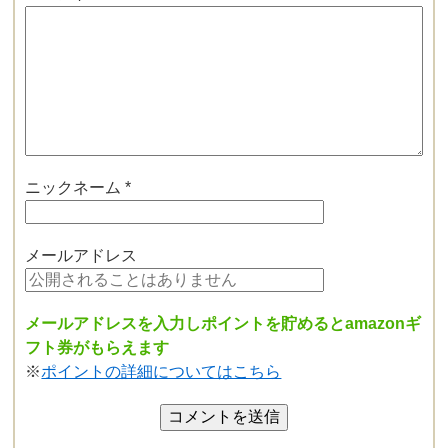
ニックネーム
*
メールアドレス
メールアドレスを入力しポイントを貯めるとamazonギ
フト券がもらえます
※
ポイントの詳細についてはこちら