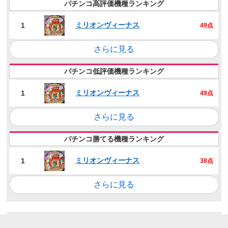
パチンコ高評価機種ランキング
ミリオンヴィーナス
1
49点
さらに見る
パチンコ低評価機種ランキング
ミリオンヴィーナス
1
49点
さらに見る
パチンコ勝てる機種ランキング
ミリオンヴィーナス
1
38点
さらに見る