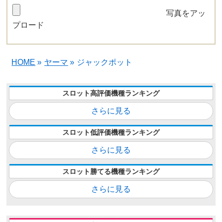
写真をアッ
プロード
HOME
»
ヤーマ
»
ジャックポット
スロット高評価機種ランキング
さらに見る
スロット低評価機種ランキング
さらに見る
スロット勝てる機種ランキング
さらに見る