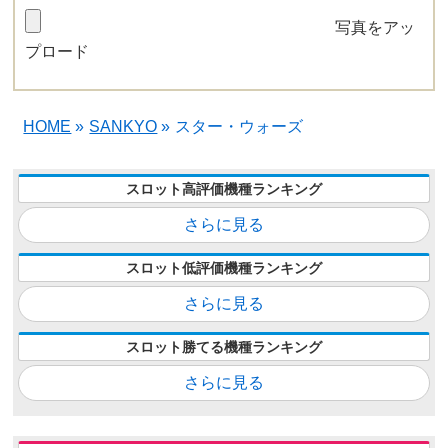
写真をアッ
プロード
HOME
»
SANKYO
»
スター・ウォーズ
スロット高評価機種ランキング
さらに見る
スロット低評価機種ランキング
さらに見る
スロット勝てる機種ランキング
さらに見る