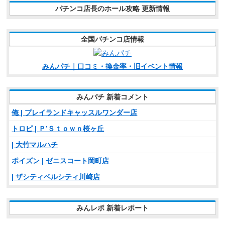
パチンコ店長のホール攻略 更新情報
全国パチンコ店情報
みんパチ｜口コミ・換金率・旧イベント情報
みんパチ 新着コメント
俺 | プレイランドキャッスルワンダー店
トロピ | Ｐ’Ｓｔｏｗｎ桜ヶ丘
| 大竹マルハチ
ポイズン | ゼニスコート岡町店
| ザシティベルシティ川崎店
みんレポ 新着レポート