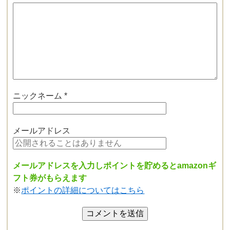
ニックネーム
*
メールアドレス
メールアドレスを入力しポイントを貯めるとamazonギ
フト券がもらえます
※
ポイントの詳細についてはこちら