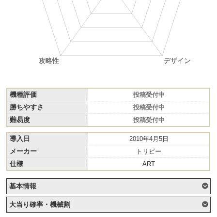
機種評価
投稿受付中
勝ちやすさ
投稿受付中
難易度
投稿受付中
導入日
2010年4月5日
メーカー
トリビー
仕様
ART
基本情報
大当り確率・機械割