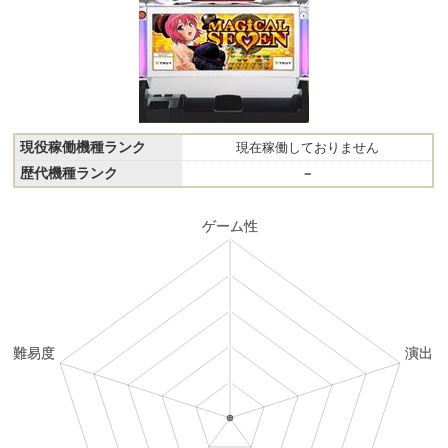
現役稼働機種ランク
現在稼働しておりません
歴代機種ランク
－