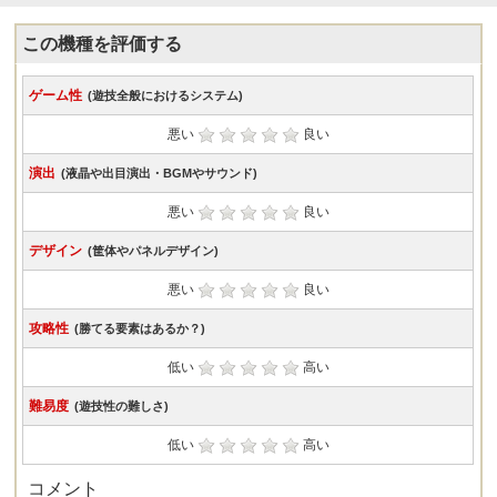
この機種を評価する
ゲーム性
(遊技全般におけるシステム)
悪い
良い
演出
(液晶や出目演出・BGMやサウンド)
悪い
良い
デザイン
(筐体やパネルデザイン)
悪い
良い
攻略性
(勝てる要素はあるか？)
低い
高い
難易度
(遊技性の難しさ)
低い
高い
コメント