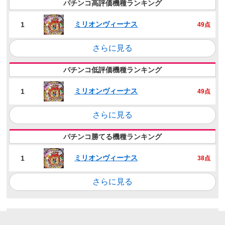
パチンコ高評価機種ランキング
ミリオンヴィーナス
1
49点
さらに見る
パチンコ低評価機種ランキング
ミリオンヴィーナス
1
49点
さらに見る
パチンコ勝てる機種ランキング
ミリオンヴィーナス
1
38点
さらに見る