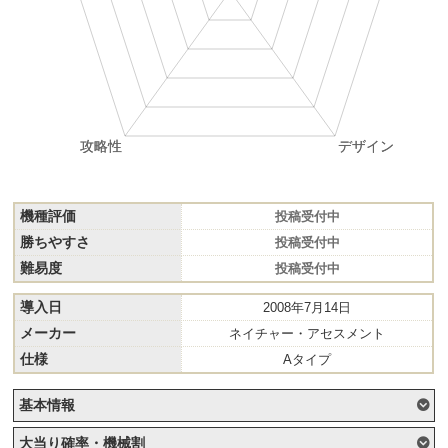
機種評価
投稿受付中
勝ちやすさ
投稿受付中
難易度
投稿受付中
導入日
2008年7月14日
メーカー
ネイチャー・アセスメント
仕様
Aタイプ
基本情報
大当り確率・機械割