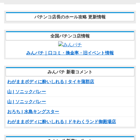
パチンコ店長のホール攻略 更新情報
全国パチンコ店情報
みんパチ｜口コミ・換金率・旧イベント情報
みんパチ 新着コメント
わがままボディに酔いしれる | タイキ蒲郡店
山 | ソニックバレー
山 | ソニックバレー
おろち | 水島キングスター
わがままボディに酔いしれる | ドキわくランド御殿場店