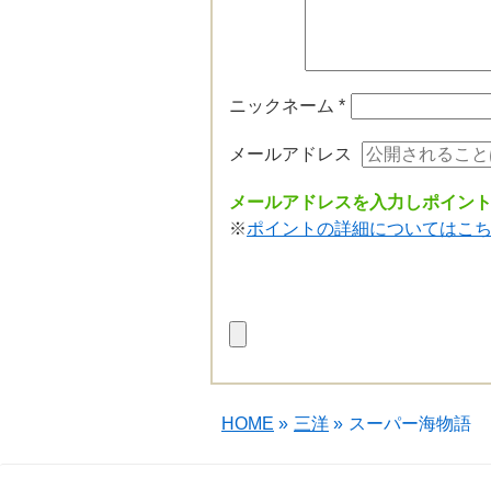
ニックネーム
*
メールアドレス
メールアドレスを入力しポイント
※
ポイントの詳細についてはこ
HOME
»
三洋
»
スーパー海物語