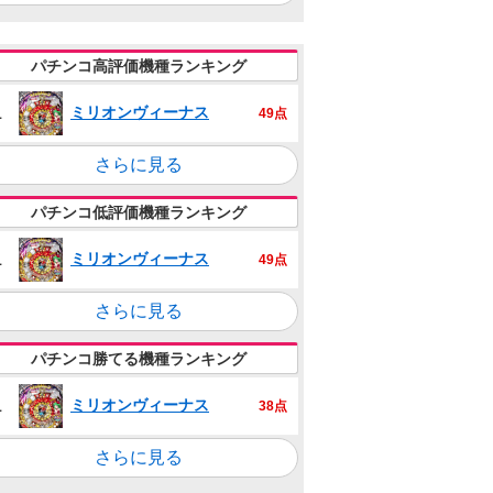
パチンコ高評価機種ランキング
ミリオンヴィーナス
1
49点
さらに見る
パチンコ低評価機種ランキング
ミリオンヴィーナス
1
49点
さらに見る
パチンコ勝てる機種ランキング
ミリオンヴィーナス
1
38点
さらに見る