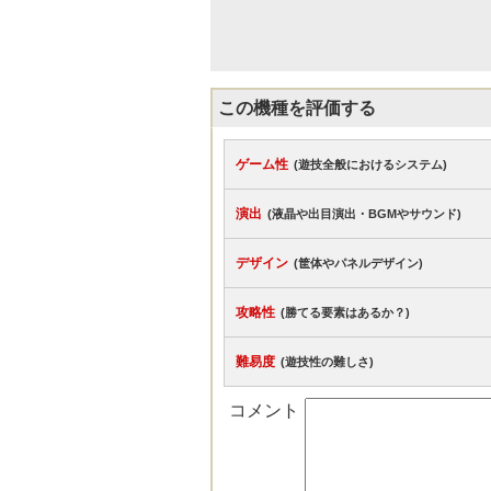
この機種を評価する
ゲーム性
(遊技全般におけるシステム)
演出
(液晶や出目演出・BGMやサウンド)
デザイン
(筐体やパネルデザイン)
攻略性
(勝てる要素はあるか？)
難易度
(遊技性の難しさ)
コメント