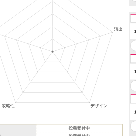
投稿受付中