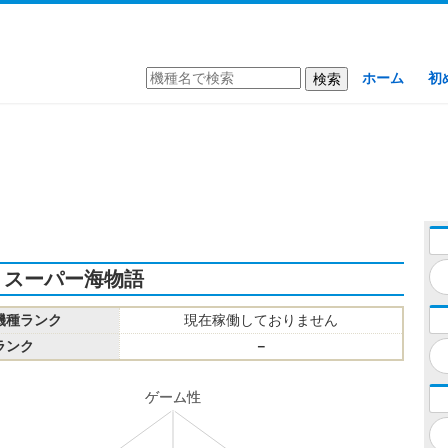
ホーム
初
スーパー海物語
機種ランク
現在稼働しておりません
ランク
－