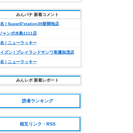
みんパチ 新着コメント
名 | SuperD’station39新開地店
 ジャンボ水島1111店
名 | ニューラッキー
イズン | プレイランドサンワ美濃加茂店
名 | ニューラッキー
みんレポ 新着レポート
読者ランキング
相互リンク・RSS