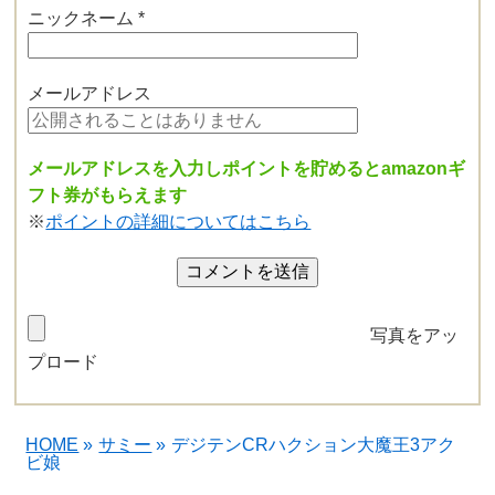
ニックネーム
*
メールアドレス
メールアドレスを入力しポイントを貯めるとamazonギ
フト券がもらえます
※
ポイントの詳細についてはこちら
写真をアッ
プロード
HOME
»
サミー
»
デジテンCRハクション大魔王3アク
ビ娘