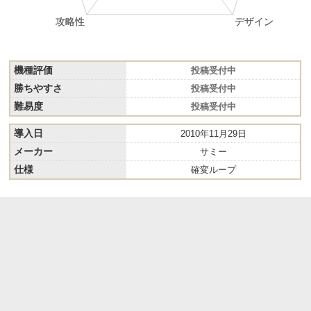
機種評価
投稿受付中
勝ちやすさ
投稿受付中
難易度
投稿受付中
導入日
2010年11月29日
メーカー
サミー
仕様
確変ループ