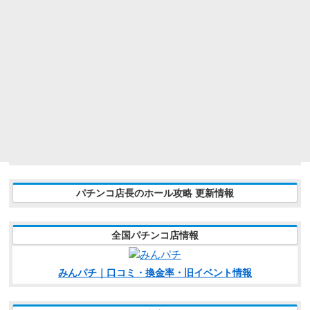
パチンコ店長のホール攻略 更新情報
全国パチンコ店情報
みんパチ｜口コミ・換金率・旧イベント情報