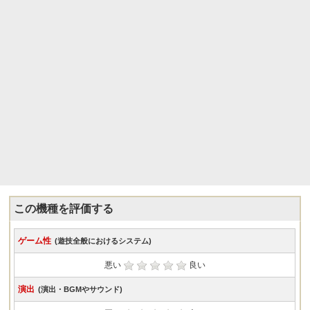
この機種を評価する
ゲーム性
(遊技全般におけるシステム)
悪い
良い
演出
(演出・BGMやサウンド)