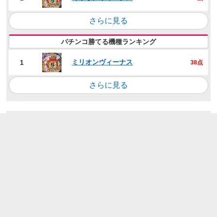
さらに見る
パチンコ勝てる機種ランキング
ミリオンヴィーナス
1
38点
さらに見る