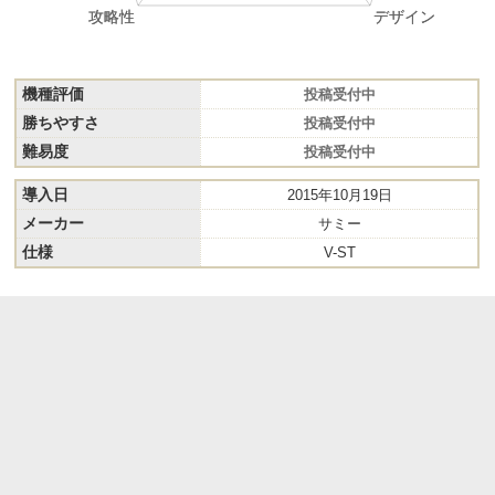
機種評価
投稿受付中
勝ちやすさ
投稿受付中
難易度
投稿受付中
導入日
2015年10月19日
メーカー
サミー
仕様
V-ST