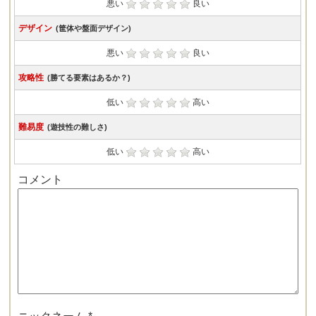
悪い
良い
デザイン
(筐体や盤面デザイン)
悪い
良い
攻略性
(勝てる要素はあるか？)
低い
高い
難易度
(遊技性の難しさ)
低い
高い
コメント