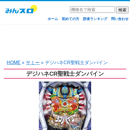
ホーム
初めての方
読者ランキング
問い合わせ
HOME
»
サミー
»
デジハネCR聖戦士ダンバイン
デジハネCR聖戦士ダンバイン