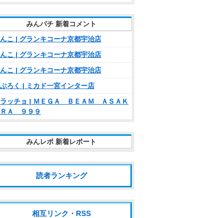
みんパチ 新着コメント
んこ | グランキコーナ京都宇治店
んこ | グランキコーナ京都宇治店
んこ | グランキコーナ京都宇治店
ぶろく | ミカド一宮インター店
ラッチョ | ＭＥＧＡ ＢＥＡＭ ＡＳＡＫ
ＲＡ ９９９
みんレポ 新着レポート
読者ランキング
相互リンク・RSS