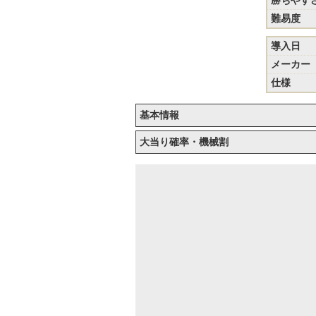
勝ちやす
難易度
導入日
メーカー
仕様
基本情報
大当り確率・機械割