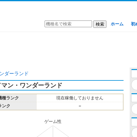
ホーム
初
ンダーランド
ドマン・ワンダーランド
機種ランク
現在稼働しておりません
ランク
－