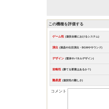
この機種を評価する
ゲーム性
(遊技全般におけるシステム)
演出
(液晶や出目演出・BGMやサウンド)
デザイン
(筐体やパネルデザイン)
攻略性
(勝てる要素はあるか？)
難易度
(遊技性の難しさ)
コメント