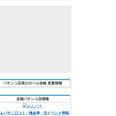
パチンコ店長のホール攻略 更新情報
全国パチンコ店情報
んパチ｜口コミ・換金率・旧イベント情報