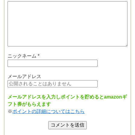
ニックネーム
*
メールアドレス
メールアドレスを入力しポイントを貯めるとamazonギ
フト券がもらえます
※
ポイントの詳細についてはこちら