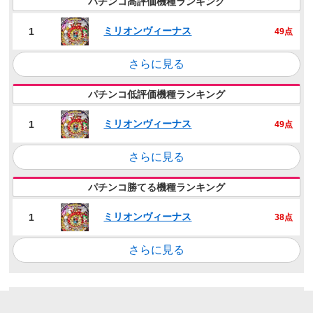
パチンコ高評価機種ランキング
ミリオンヴィーナス
1
49点
さらに見る
パチンコ低評価機種ランキング
ミリオンヴィーナス
1
49点
さらに見る
パチンコ勝てる機種ランキング
ミリオンヴィーナス
1
38点
さらに見る