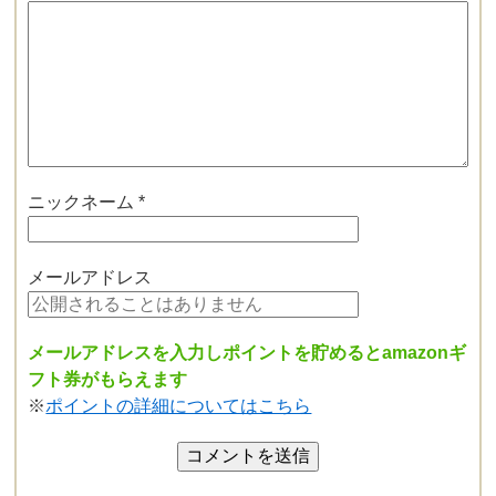
ニックネーム
*
メールアドレス
メールアドレスを入力しポイントを貯めるとamazonギ
フト券がもらえます
※
ポイントの詳細についてはこちら