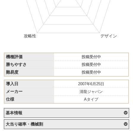
機種評価
投稿受付中
勝ちやすさ
投稿受付中
難易度
投稿受付中
導入日
2007年6月25日
メーカー
清龍ジャパン
仕様
Aタイプ
基本情報
大当り確率・機械割