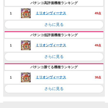
パチンコ高評価機種ランキング
ミリオンヴィーナス
1
49点
さらに見る
パチンコ低評価機種ランキング
ミリオンヴィーナス
1
49点
さらに見る
パチンコ勝てる機種ランキング
ミリオンヴィーナス
1
38点
さらに見る