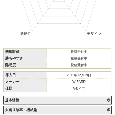
機種評価
投稿受付中
勝ちやすさ
投稿受付中
難易度
投稿受付中
導入日
2011年12月19日
メーカー
WIZARD
仕様
Aタイプ
基本情報
大当り確率・機械割