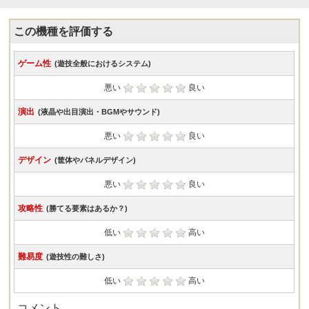
この機種を評価する
ゲーム性
(遊技全般におけるシステム)
悪い
良い
演出
(液晶や出目演出・BGMやサウンド)
悪い
良い
デザイン
(筐体やパネルデザイン)
悪い
良い
攻略性
(勝てる要素はあるか？)
低い
高い
難易度
(遊技性の難しさ)
低い
高い
コメント