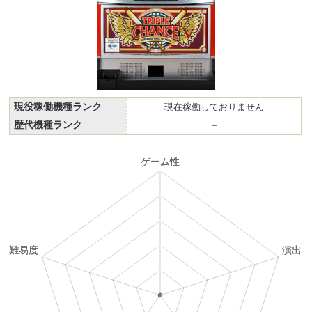
現役稼働機種ランク
現在稼働しておりません
歴代機種ランク
－