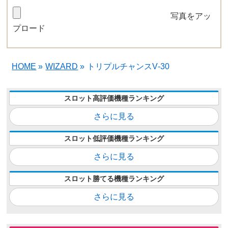
写真をアッ
プロード
HOME
»
WIZARD
»
トリプルチャンスV‐30
スロット高評価機種ランキング
さらに見る
スロット低評価機種ランキング
さらに見る
スロット勝てる機種ランキング
さらに見る