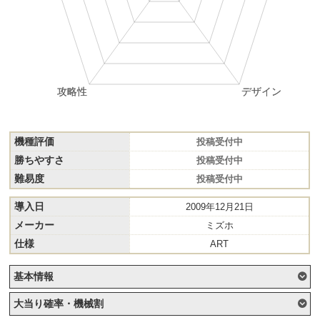
機種評価
投稿受付中
勝ちやすさ
投稿受付中
難易度
投稿受付中
導入日
2009年12月21日
メーカー
ミズホ
仕様
ART
基本情報
大当り確率・機械割