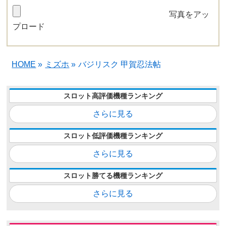
写真をアッ
プロード
HOME
»
ミズホ
»
バジリスク 甲賀忍法帖
スロット高評価機種ランキング
さらに見る
スロット低評価機種ランキング
さらに見る
スロット勝てる機種ランキング
さらに見る