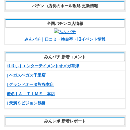
パチンコ店長のホール攻略 更新情報
全国パチンコ店情報
みんパチ｜口コミ・換金率・旧イベント情報
みんパチ 新着コメント
りりぃ | エンターテイメントオメガ草津
| ベガスベガス千里店
| グランドオータ熊谷本店
匿名 | Ａ ＴＩＭＥ 本店
| 天満Ｓビジョン鶴橋
みんレポ 新着レポート