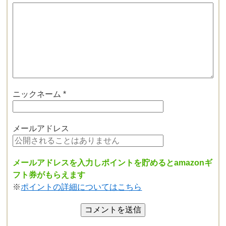
ニックネーム
*
メールアドレス
メールアドレスを入力しポイントを貯めるとamazonギ
フト券がもらえます
※
ポイントの詳細についてはこちら