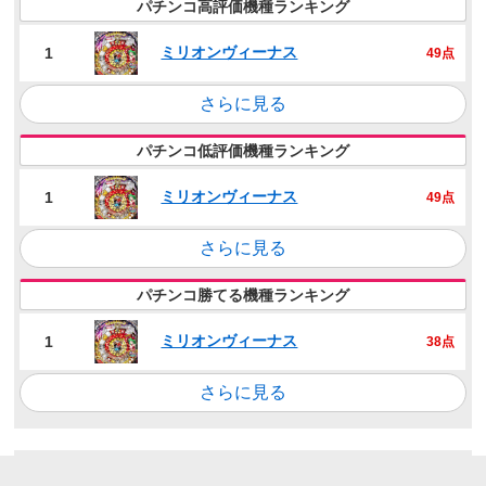
パチンコ高評価機種ランキング
ミリオンヴィーナス
1
49点
さらに見る
パチンコ低評価機種ランキング
ミリオンヴィーナス
1
49点
さらに見る
パチンコ勝てる機種ランキング
ミリオンヴィーナス
1
38点
さらに見る