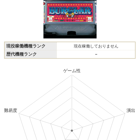
現役稼働機種ランク
現在稼働しておりません
歴代機種ランク
－