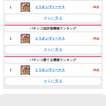
ミリオンヴィーナス
1
49点
さらに見る
パチンコ低評価機種ランキング
ミリオンヴィーナス
1
49点
さらに見る
パチンコ勝てる機種ランキング
ミリオンヴィーナス
1
38点
さらに見る