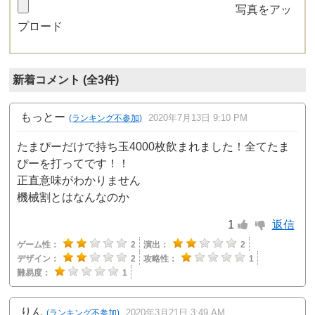
写真をアッ
プロード
新着コメント (全3件)
もっとー
2020年7月13日 9:10 PM
(ランキング不参加)
たまぴーだけで持ち玉4000枚飲まれました！全てたま
ぴーを打ってです！！
正直意味がわかりません
機械割とはなんなのか
1
返信
ゲーム性：
2
演出：
2
デザイン：
2
攻略性：
1
難易度：
1
りん
2020年3月21日 3:49 AM
(ランキング不参加)