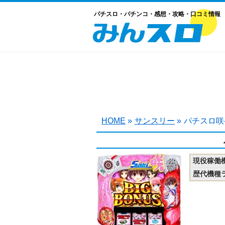
パチスロ・パチンコ・感想・攻略・口コミ情報
HOME
»
サンスリー
»
パチスロ咲‐S
現役稼働
歴代機種