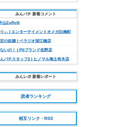
みんパチ 新着コメント
 中山ZoRoN
りぃ | エンターテイメントオメガ白梅町
定の奴隷 | ベラジオ深江橋店
ないの！ | PSブランド佐野店
んパチスタッフ2 | ヒノマル海士有木店
みんレポ 新着レポート
読者ランキング
相互リンク・RSS