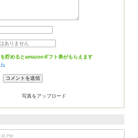
を貯めるとamazonギフト券がもらえます
ちら
写真をアップロード
:41 PM