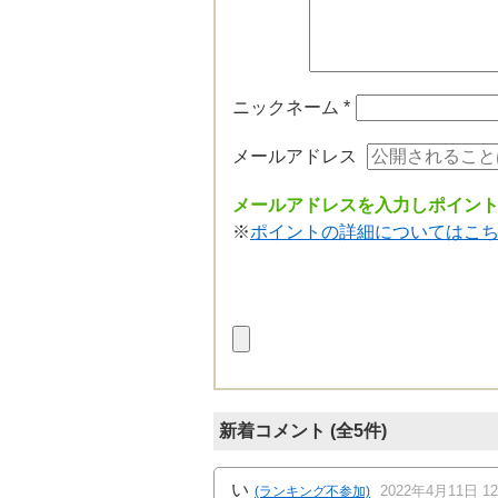
ニックネーム
*
メールアドレス
メールアドレスを入力しポイント
※
ポイントの詳細についてはこ
新着コメント (全5件)
い
2022年4月11日 12
(ランキング不参加)