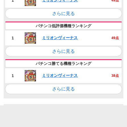
ミリオンヴィーナス
1
49点
さらに見る
パチンコ低評価機種ランキング
ミリオンヴィーナス
1
49点
さらに見る
パチンコ勝てる機種ランキング
ミリオンヴィーナス
1
38点
さらに見る