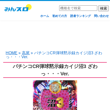
ホーム
初めての方
読者ランキング
問い合わせ
HOME
»
高尾
»
パチンコCR弾球黙示録カイジ沼3 ざわ
っ・・・Ver.
パチンコCR弾球黙示録カイジ沼3 ざわ
っ・・・Ver.