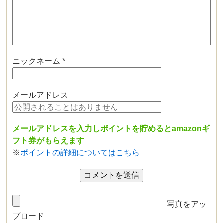
ニックネーム
*
メールアドレス
メールアドレスを入力しポイントを貯めるとamazonギ
フト券がもらえます
※
ポイントの詳細についてはこちら
写真をアッ
プロード