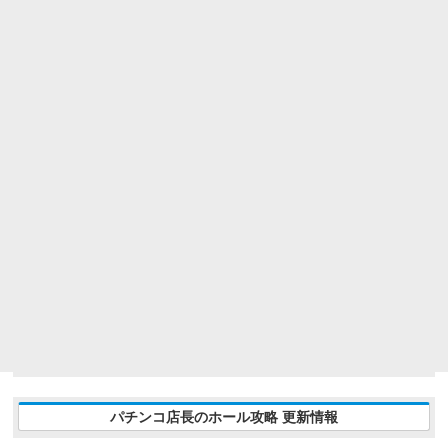
パチンコ店長のホール攻略 更新情報