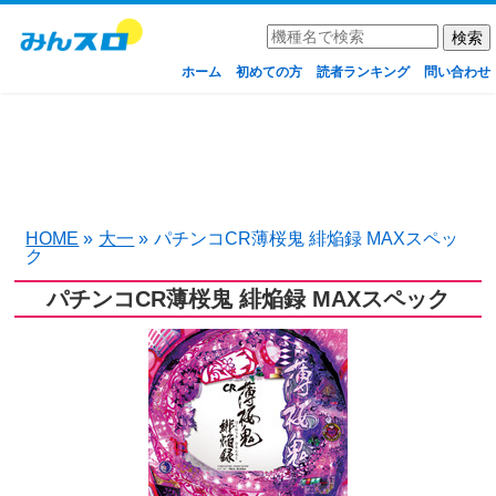
ホーム
初めての方
読者ランキング
問い合わせ
HOME
»
大一
»
パチンコCR薄桜鬼 緋焔録 MAXスペッ
ク
パチンコCR薄桜鬼 緋焔録 MAXスペック