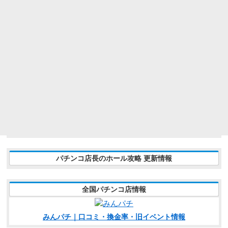
パチンコ店長のホール攻略 更新情報
全国パチンコ店情報
みんパチ｜口コミ・換金率・旧イベント情報