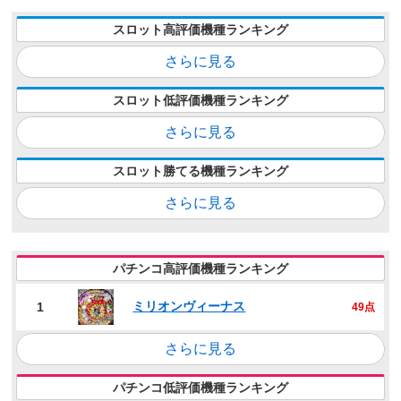
スロット高評価機種ランキング
さらに見る
スロット低評価機種ランキング
さらに見る
スロット勝てる機種ランキング
さらに見る
パチンコ高評価機種ランキング
ミリオンヴィーナス
1
49点
さらに見る
パチンコ低評価機種ランキング