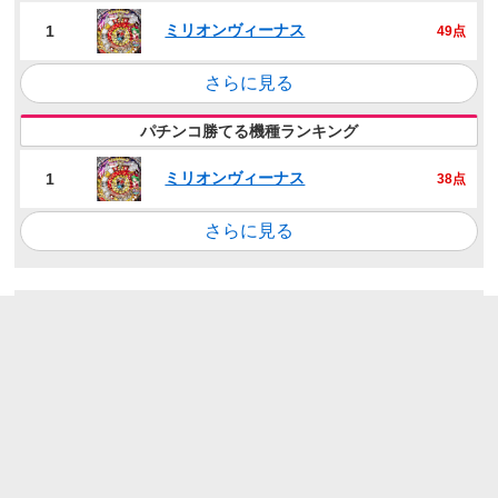
ミリオンヴィーナス
1
49点
さらに見る
パチンコ勝てる機種ランキング
ミリオンヴィーナス
1
38点
さらに見る