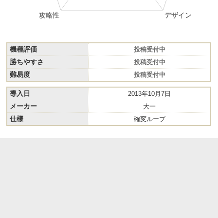
機種評価
投稿受付中
勝ちやすさ
投稿受付中
難易度
投稿受付中
導入日
2013年10月7日
メーカー
大一
仕様
確変ループ