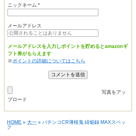
ニックネーム
*
メールアドレス
メールアドレスを入力しポイントを貯めるとamazonギ
フト券がもらえます
※
ポイントの詳細についてはこちら
写真をアッ
プロード
HOME
»
大一
»
パチンコCR薄桜鬼 緋焔録 MAXスペッ
ク