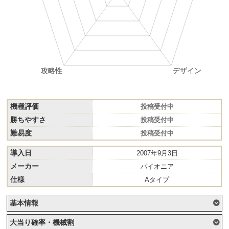
機種評価
投稿受付中
勝ちやすさ
投稿受付中
難易度
投稿受付中
導入日
2007年9月3日
メーカー
パイオニア
仕様
Aタイプ
基本情報
大当り確率・機械割