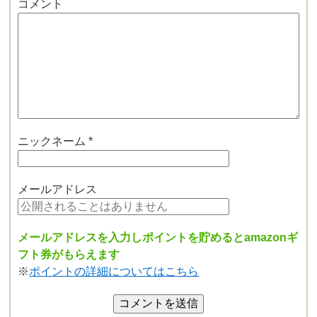
コメント
ニックネーム
*
メールアドレス
メールアドレスを入力しポイントを貯めるとamazonギ
フト券がもらえます
※
ポイントの詳細についてはこちら