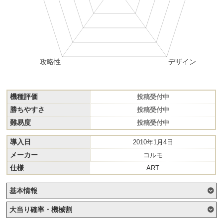
機種評価
投稿受付中
勝ちやすさ
投稿受付中
難易度
投稿受付中
導入日
2010年1月4日
メーカー
コルモ
仕様
ART
基本情報
大当り確率・機械割