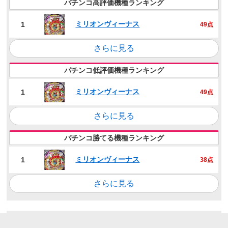
パチンコ高評価機種ランキング
ミリオンヴィーナス
1
49点
さらに見る
パチンコ低評価機種ランキング
ミリオンヴィーナス
1
49点
さらに見る
パチンコ勝てる機種ランキング
ミリオンヴィーナス
1
38点
さらに見る