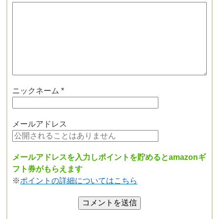
ニックネーム
*
メールアドレス
メールアドレスを入力しポイントを貯めるとamazonギ
フト券がもらえます
※
ポイントの詳細についてはこちら