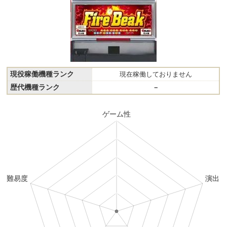
現役稼働機種ランク
現在稼働しておりません
歴代機種ランク
－