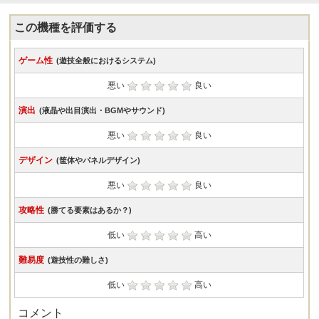
この機種を評価する
ゲーム性
(遊技全般におけるシステム)
悪い
良い
演出
(液晶や出目演出・BGMやサウンド)
悪い
良い
デザイン
(筐体やパネルデザイン)
悪い
良い
攻略性
(勝てる要素はあるか？)
低い
高い
難易度
(遊技性の難しさ)
低い
高い
コメント