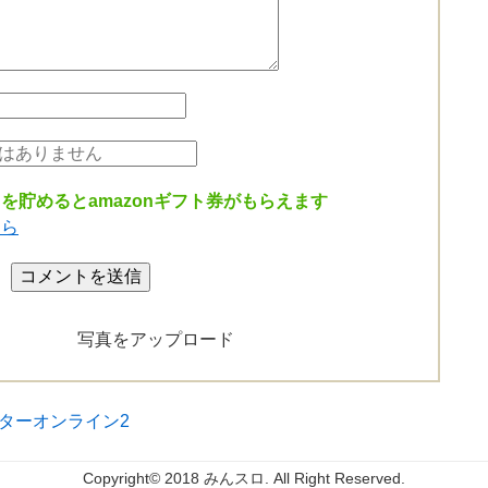
を貯めるとamazonギフト券がもらえます
ちら
写真をアップロード
ターオンライン2
Copyright© 2018 みんスロ. All Right Reserved.