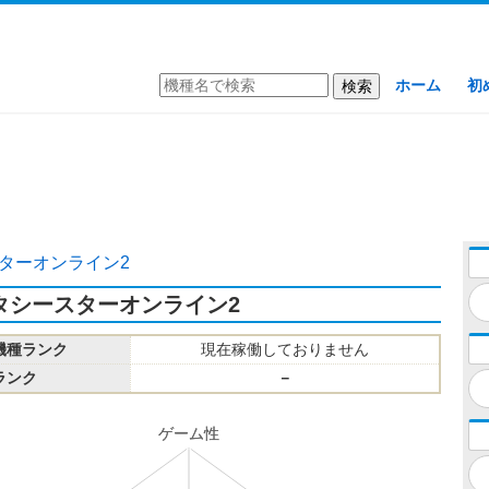
ホーム
初
ターオンライン2
タシースターオンライン2
機種ランク
現在稼働しておりません
ランク
－