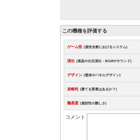
この機種を評価する
ゲーム性
(遊技全般におけるシステム)
演出
(液晶や出目演出・BGMやサウンド)
デザイン
(筐体やパネルデザイン)
攻略性
(勝てる要素はあるか？)
難易度
(遊技性の難しさ)
コメント