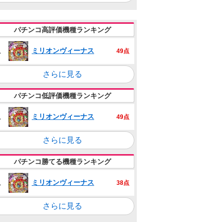
パチンコ高評価機種ランキング
ミリオンヴィーナス
1
49点
さらに見る
パチンコ低評価機種ランキング
ミリオンヴィーナス
1
49点
さらに見る
パチンコ勝てる機種ランキング
ミリオンヴィーナス
1
38点
さらに見る