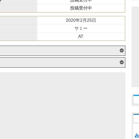
さ
投稿受付中
投稿受付中
2020年2月25日
サミー
AT
み