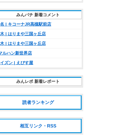
みんパチ 新着コメント
名 | キコーナJR高槻駅前店
木 | はりまや三国ヶ丘店
木 | はりまや三国ヶ丘店
 マルハン新世界店
イズン | えびす屋
みんレポ 新着レポート
読者ランキング
相互リンク・RSS