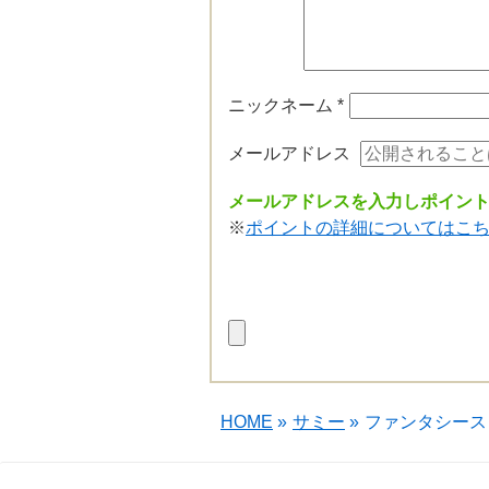
ニックネーム
*
メールアドレス
メールアドレスを入力しポイント
※
ポイントの詳細についてはこ
HOME
»
サミー
»
ファンタシース