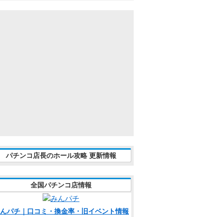
パチンコ店長のホール攻略 更新情報
全国パチンコ店情報
んパチ｜口コミ・換金率・旧イベント情報