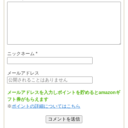
ニックネーム
*
メールアドレス
メールアドレスを入力しポイントを貯めるとamazonギ
フト券がもらえます
※
ポイントの詳細についてはこちら