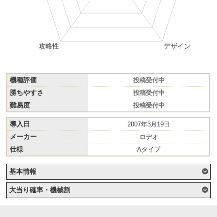
機種評価
投稿受付中
勝ちやすさ
投稿受付中
難易度
投稿受付中
導入日
2007年3月19日
メーカー
ロデオ
仕様
Aタイプ
基本情報
大当り確率・機械割