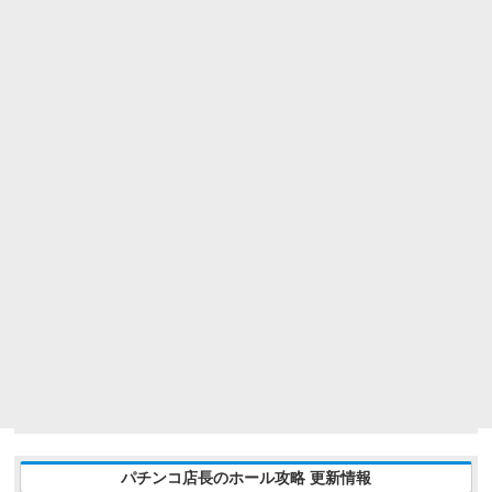
パチンコ店長のホール攻略 更新情報