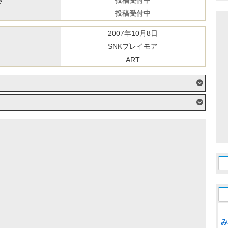
さ
投稿受付中
投稿受付中
2007年10月8日
SNKプレイモア
ART
み