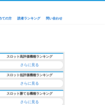
めての方
読者ランキング
問い合わせ
スロット高評価機種ランキング
さらに見る
スロット低評価機種ランキング
さらに見る
スロット勝てる機種ランキング
さらに見る