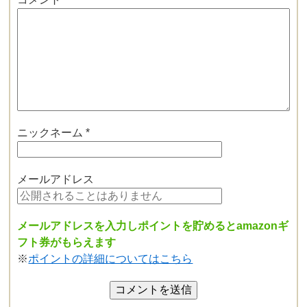
ニックネーム
*
メールアドレス
メールアドレスを入力しポイントを貯めるとamazonギ
フト券がもらえます
※
ポイントの詳細についてはこちら