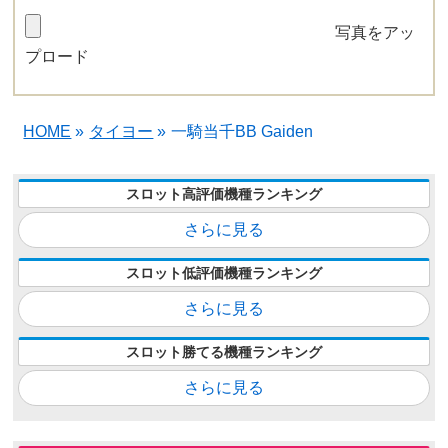
写真をアッ
プロード
HOME
»
タイヨー
»
一騎当千BB Gaiden
スロット高評価機種ランキング
さらに見る
スロット低評価機種ランキング
さらに見る
スロット勝てる機種ランキング
さらに見る