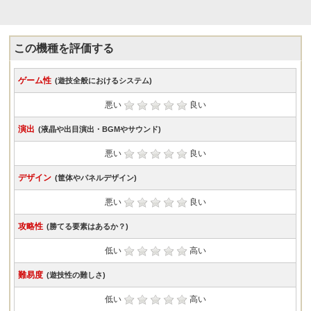
この機種を評価する
ゲーム性
(遊技全般におけるシステム)
悪い
良い
演出
(液晶や出目演出・BGMやサウンド)
悪い
良い
デザイン
(筐体やパネルデザイン)
悪い
良い
攻略性
(勝てる要素はあるか？)
低い
高い
難易度
(遊技性の難しさ)
低い
高い