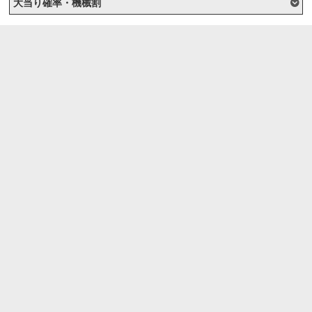
大当り確率・機械割