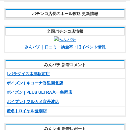
パチンコ店長のホール攻略 更新情報
全国パチンコ店情報
みんパチ｜口コミ・換金率・旧イベント情報
みんパチ 新着コメント
| パラダイス木津駅前店
ポイズン | キコーナ香里園北店
ポイズン | PLUS ULTRA京一亀岡店
ポイズン | マルカメ京丹波店
匿名 | ロイヤル登別店
みんレポ 新着レポート