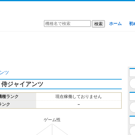
ホーム
初
ンツ
侍ジャイアンツ
機種ランク
現在稼働しておりません
ランク
－