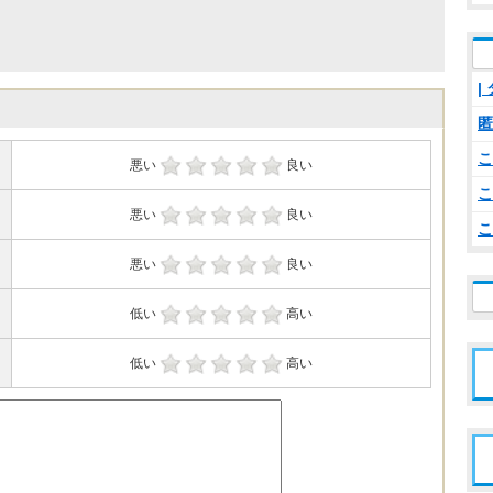
|
匿
こ
悪い
良い
こ
悪い
良い
こ
悪い
良い
低い
高い
低い
高い