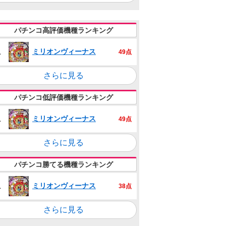
パチンコ高評価機種ランキング
ミリオンヴィーナス
1
49点
さらに見る
パチンコ低評価機種ランキング
ミリオンヴィーナス
1
49点
さらに見る
パチンコ勝てる機種ランキング
ミリオンヴィーナス
1
38点
さらに見る