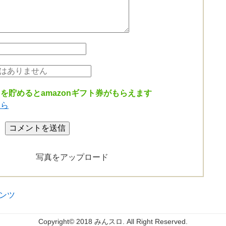
を貯めるとamazonギフト券がもらえます
ちら
写真をアップロード
ンツ
Copyright© 2018 みんスロ. All Right Reserved.