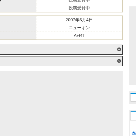
さ
投稿受付中
投稿受付中
2007年6月4日
ニューギン
A+RT
み