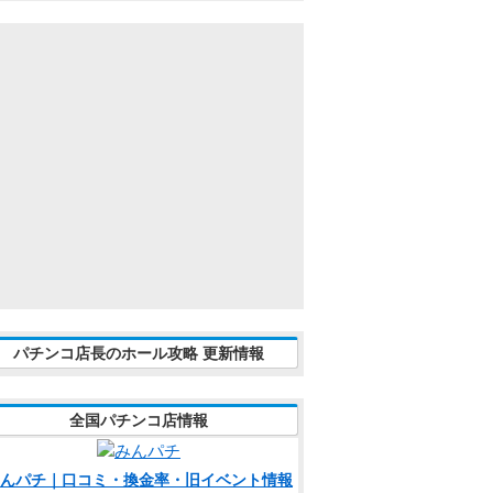
パチンコ店長のホール攻略 更新情報
全国パチンコ店情報
んパチ｜口コミ・換金率・旧イベント情報