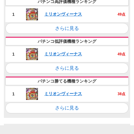
パチンコ高評価機種ランキング
ミリオンヴィーナス
1
49点
さらに見る
パチンコ低評価機種ランキング
ミリオンヴィーナス
1
49点
さらに見る
パチンコ勝てる機種ランキング
ミリオンヴィーナス
1
38点
さらに見る