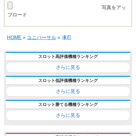
写真をアッ
プロード
HOME
»
ユニバーサル
»
凄忍
スロット高評価機種ランキング
さらに見る
スロット低評価機種ランキング
さらに見る
スロット勝てる機種ランキング
さらに見る