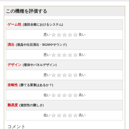
この機種を評価する
ゲーム性
(遊技全般におけるシステム)
悪い
良い
演出
(液晶や出目演出・BGMやサウンド)
悪い
良い
デザイン
(筐体やパネルデザイン)
悪い
良い
攻略性
(勝てる要素はあるか？)
低い
高い
難易度
(遊技性の難しさ)
低い
高い
コメント