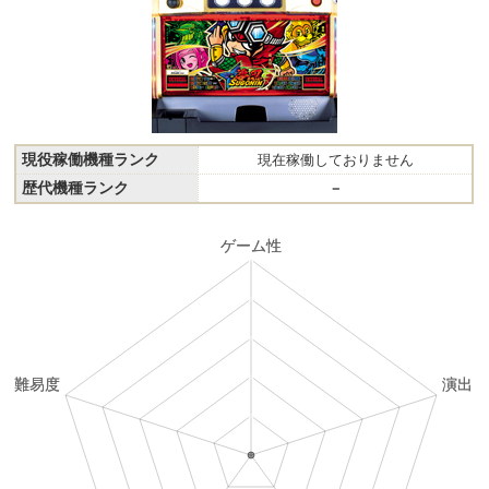
現役稼働機種ランク
現在稼働しておりません
歴代機種ランク
－