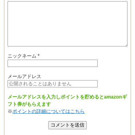
ニックネーム
*
メールアドレス
メールアドレスを入力しポイントを貯めるとamazonギ
フト券がもらえます
※
ポイントの詳細についてはこちら