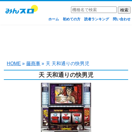
ホーム
初めての方
読者ランキング
問い合わせ
HOME
»
藤商事
»
天 天和通りの快男児
天 天和通りの快男児