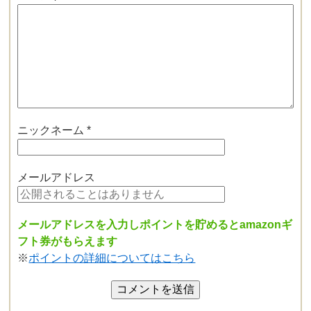
ニックネーム
*
メールアドレス
メールアドレスを入力しポイントを貯めるとamazonギ
フト券がもらえます
※
ポイントの詳細についてはこちら