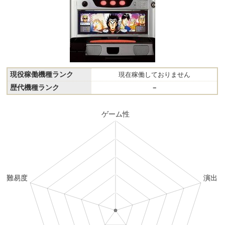
現役稼働機種ランク
現在稼働しておりません
歴代機種ランク
－