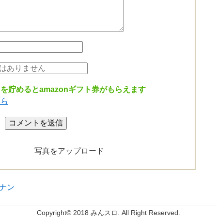
を貯めるとamazonギフト券がもらえます
ちら
写真をアップロード
ナン
Copyright© 2018 みんスロ. All Right Reserved.