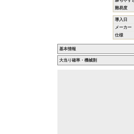
勝ちやす
難易度
導入日
メーカー
仕様
基本情報
大当り確率・機械割