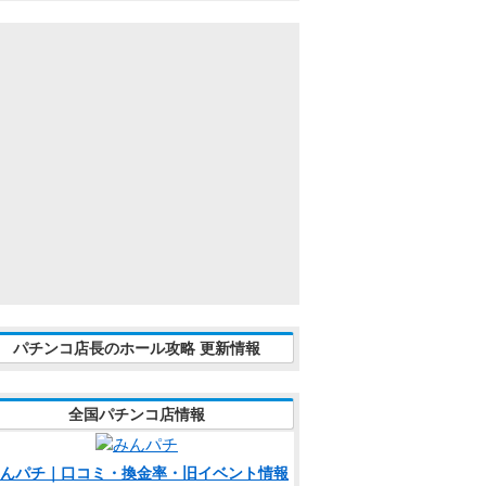
パチンコ店長のホール攻略 更新情報
全国パチンコ店情報
んパチ｜口コミ・換金率・旧イベント情報