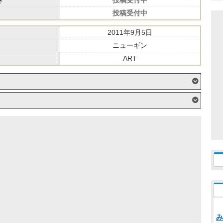
さ
投稿受付中
投稿受付中
2011年9月5日
ニューギン
ART
み