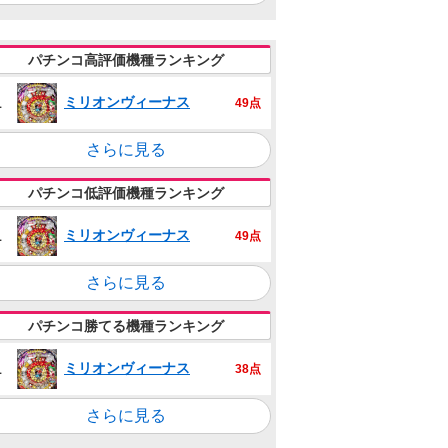
パチンコ高評価機種ランキング
ミリオンヴィーナス
1
49点
さらに見る
パチンコ低評価機種ランキング
ミリオンヴィーナス
1
49点
さらに見る
パチンコ勝てる機種ランキング
ミリオンヴィーナス
1
38点
さらに見る