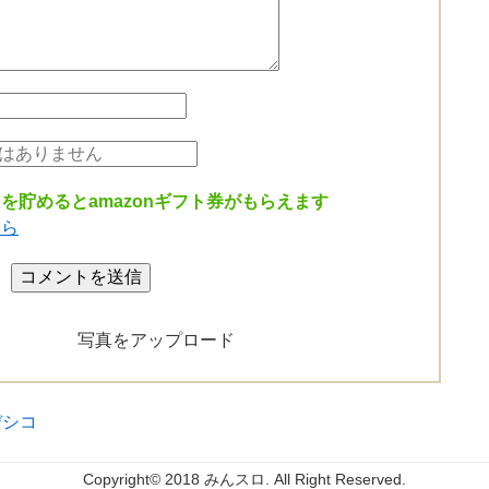
を貯めるとamazonギフト券がもらえます
ちら
写真をアップロード
デシコ
Copyright© 2018 みんスロ. All Right Reserved.