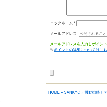
ニックネーム
*
メールアドレス
メールアドレスを入力しポイント
※
ポイントの詳細についてはこ
HOME
»
SANKYO
»
機動戦艦ナ