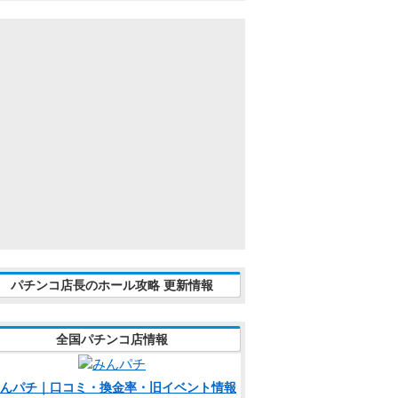
パチンコ店長のホール攻略 更新情報
全国パチンコ店情報
んパチ｜口コミ・換金率・旧イベント情報