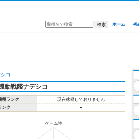
ホーム
初
デシコ
機動戦艦ナデシコ
機種ランク
現在稼働しておりません
ランク
－