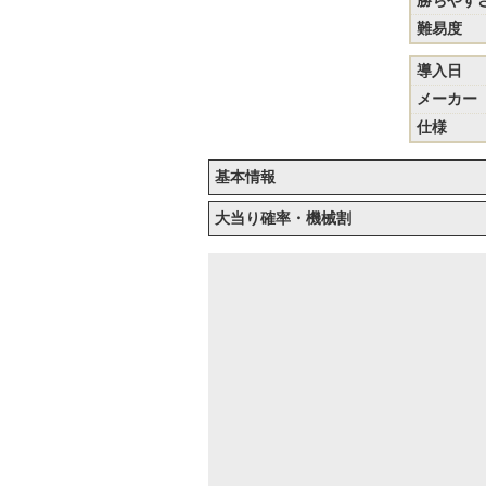
勝ちやす
難易度
導入日
メーカー
仕様
基本情報
大当り確率・機械割