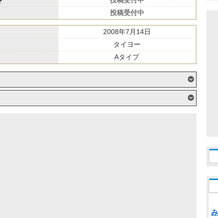
さ
投稿受付中
投稿受付中
2008年7月14日
タイヨー
Aタイプ
み