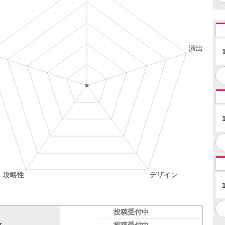
投稿受付中