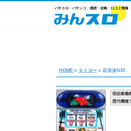
パチスロ・パチンコ・感想・攻略・口コミ情報
HOME
»
タイヨー
»
花浪漫N30
現役稼働
歴代機種