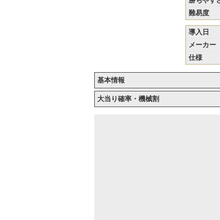
勝ちやす
難易度
導入日
メーカー
仕様
基本情報
大当り確率・機械割