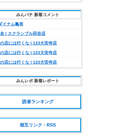
みんパチ 新着コメント
 ダイナム亀有
名 | スクランブル田谷店
の店には行くな | 123大安寺店
の店には行くな | 123大安寺店
の店には行くな | 123大安寺店
みんレポ 新着レポート
読者ランキング
相互リンク・RSS