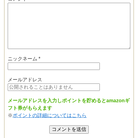
ニックネーム
*
メールアドレス
メールアドレスを入力しポイントを貯めるとamazonギ
フト券がもらえます
※
ポイントの詳細についてはこちら