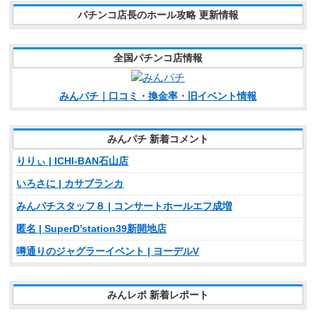
パチンコ店長のホール攻略 更新情報
全国パチンコ店情報
みんパチ｜口コミ・換金率・旧イベント情報
みんパチ 新着コメント
りりぃ | ICHI-BAN石山店
いろさに | カサブランカ
みんパチスタッフ８ | コンサートホールエフ成増
匿名 | SuperD’station39新開地店
噂通りのジャグラーイベント | ヨーデルV
みんレポ 新着レポート