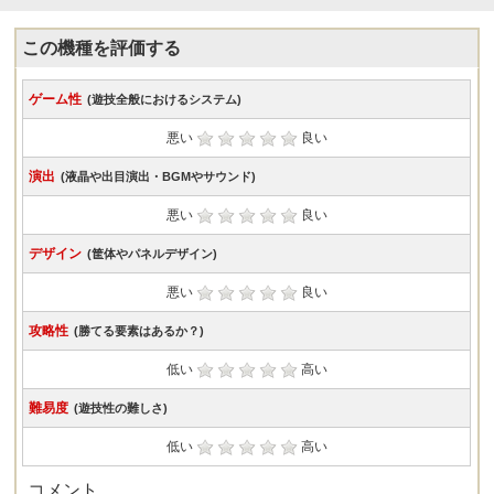
この機種を評価する
ゲーム性
(遊技全般におけるシステム)
悪い
良い
演出
(液晶や出目演出・BGMやサウンド)
悪い
良い
デザイン
(筐体やパネルデザイン)
悪い
良い
攻略性
(勝てる要素はあるか？)
低い
高い
難易度
(遊技性の難しさ)
低い
高い
コメント